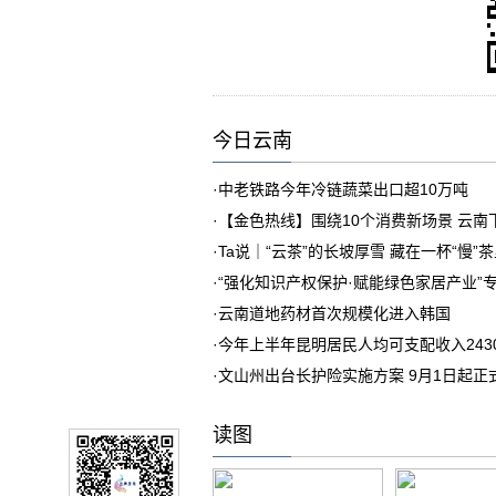
今日云南
·
中老铁路今年冷链蔬菜出口超10万吨
·
【金色热线】围绕10个消费新场景 云
·
Ta说｜“云茶”的长坡厚雪 藏在一杯“慢”
·
“强化知识产权保护·赋能绿色家居产业”
·
云南道地药材首次规模化进入韩国
·
今年上半年昆明居民人均可支配收入243
·
文山州出台长护险实施方案 9月1日起正
读图