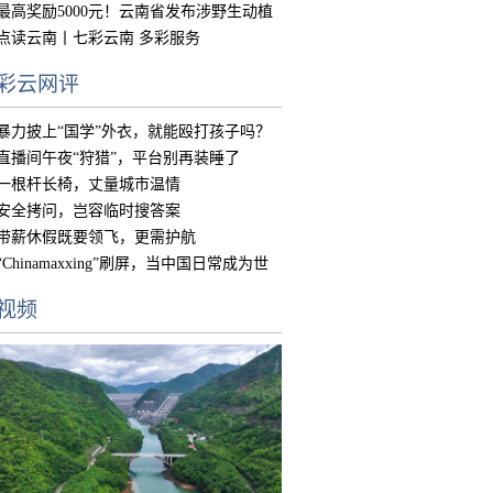
中国
最高奖励5000元！云南省发布涉野生动植
物违
点读云南丨七彩云南 多彩服务
彩云网评
暴力披上“国学”外衣，就能殴打孩子吗？
直播间午夜“狩猎”，平台别再装睡了
一根杆长椅，丈量城市温情
安全拷问，岂容临时搜答案
带薪休假既要领飞，更需护航
“Chinamaxxing”刷屏，当中国日常成为世
界
视频