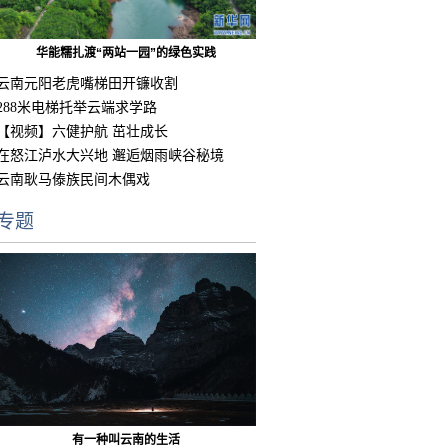
华能糯扎渡“两站一园”的绿色实践
云南元阳老虎嘴梯田开镰收割
288米电梯托举云端求学路
【视频】六健护航 茁壮成长
在怒江泸水大兴地 邂逅烟雨峡谷秘境
云南耿马傣族民间木偶戏
专题
有一种叫云南的生活