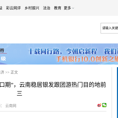
益
彩云网评
乡村振兴
法治
教育
更多
经济
>>
正文
口期”，云南稳居银发跟团游热门目的地前
三
：
云南网