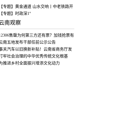
【专题】黄金通道 山水交响丨中老铁路开
通
【专题】时政深1°
云南观察
12306售罄为何第三方还有票？加钱抢票有
用
云南五地发布干部任前公示公告
事关汽车以旧换新补贴！云南省商务厅发
布公
打牢社会治理的中华优秀传统文化根基
为推进乡村全面振兴增添文化动力