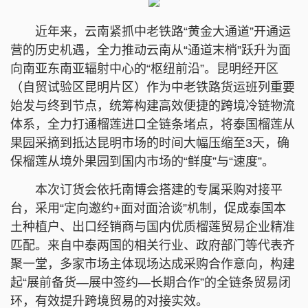
近年来，云南紧抓中老铁路“黄金大通道”开通运
营的历史机遇，全力推动云南从“通道末梢”跃升为面
向南亚东南亚辐射中心的“枢纽前沿”。昆明经开区
（自贸试验区昆明片区）作为中老铁路货运班列重要
始发与终到节点，统筹构建高效便捷的跨境冷链物流
体系，全力打通榴莲进口全链条堵点，将泰国榴莲从
果园采摘到抵达昆明市场的时间大幅压缩至3天，确
保榴莲从境外果园到国内市场的“鲜度”与“速度”。
本次订货会依托南博会搭建的专属采购对接平
台，采用“定向邀约+面对面洽谈”机制，促成泰国本
土种植户、出口经销商与国内优质榴莲贸易企业精准
匹配。来自中泰两国的相关行业、政府部门等代表齐
聚一堂，多家市场主体现场达成采购合作意向，构建
起“展前备货—展中签约—长期合作”的全链条贸易闭
环，有效提升跨境贸易的对接实效。