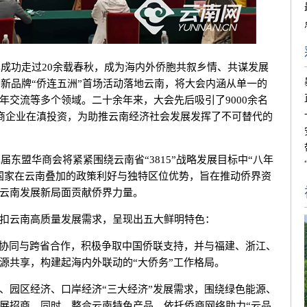
成功走过20余载春秋，成为海内外侨胞共叙乡情、共谋发展
创新品牌“侨连五洲”首场活动落地云南，将大会内涵从单一的
年交流等多个领域。二十余年来，大会先后吸引了9000余名
华商企业在滇投资，为助推云南经济社会发展发挥了不可替代的
东盟华商会将紧紧围绕云南省“3815”战略发展目标中“八年
国家在云南叠加的政策利好与独特区位优势，旨在推动侨界资
云南发展新局面贡献侨界力量。
云南高质量发展需求，呈现出五大鲜明特色：
协同与跨省合作，积极争取中国侨联支持，并与福建、浙江、
源共享，构建起海内外联动的“大侨务”工作格局。
园区经济、口岸经济“三大经济”发展需求，围绕绿色能源、
展招商。同时，整合云南特色产品，依托侨商网络助力“云品