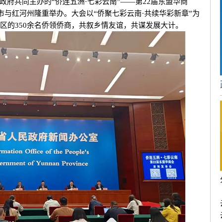
府共同主办的“侨连五洲·七彩云南”——第22届东盟华商
山市与红河州隆重举办。大会以“侨聚七彩云南·共续华彩新章”为
区的350余名侨领侨商，共叙乡情友谊，共谋发展大计。