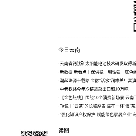
今日云南
·
云南省钙钛矿太阳能电池技术研发取得
·
新数据 新看点｜保供稳 韧性强 底色
·
潮起珠源十载路 金融“活水”润雄关！富
·
中老铁路今年冷链蔬菜出口超10万吨
·
【金色热线】围绕10个消费新场景 云
·
Ta说｜“云茶”的长坡厚雪 藏在一杯“慢”
·
“强化知识产权保护·赋能绿色家居产业”
读图