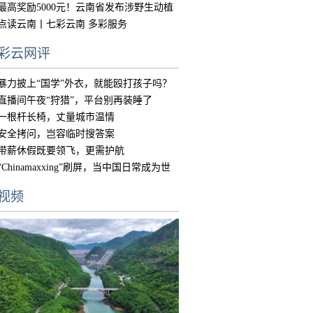
中国
最高奖励5000元！云南省发布涉野生动植
物违
点读云南丨七彩云南 多彩服务
彩云网评
暴力披上“国学”外衣，就能殴打孩子吗？
直播间午夜“狩猎”，平台别再装睡了
一根杆长椅，丈量城市温情
安全拷问，岂容临时搜答案
带薪休假既要领飞，更需护航
“Chinamaxxing”刷屏，当中国日常成为世
界
视频