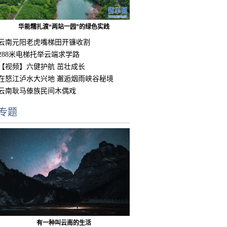
华能糯扎渡“两站一园”的绿色实践
云南元阳老虎嘴梯田开镰收割
288米电梯托举云端求学路
【视频】六健护航 茁壮成长
在怒江泸水大兴地 邂逅烟雨峡谷秘境
云南耿马傣族民间木偶戏
专题
有一种叫云南的生活