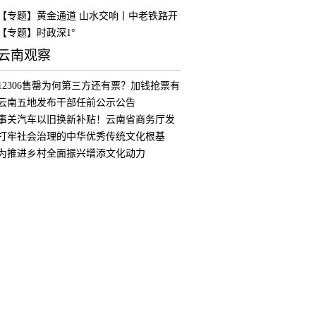
【专题】黄金通道 山水交响丨中老铁路开
通
【专题】时政深1°
云南观察
12306售罄为何第三方还有票？加钱抢票有
用
云南五地发布干部任前公示公告
事关汽车以旧换新补贴！云南省商务厅发
布公
打牢社会治理的中华优秀传统文化根基
为推进乡村全面振兴增添文化动力