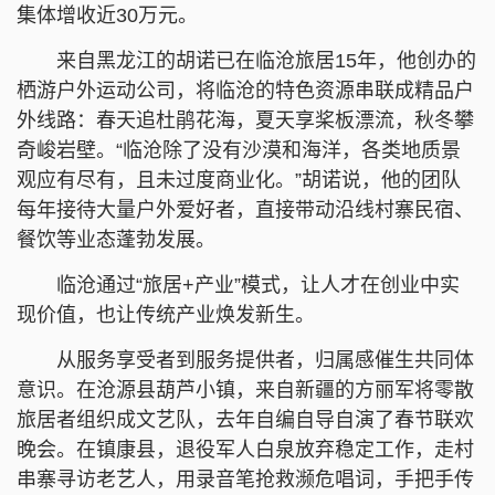
集体增收近30万元。
来自黑龙江的胡诺已在临沧旅居15年，他创办的
栖游户外运动公司，将临沧的特色资源串联成精品户
外线路：春天追杜鹃花海，夏天享桨板漂流，秋冬攀
奇峻岩壁。“临沧除了没有沙漠和海洋，各类地质景
观应有尽有，且未过度商业化。”胡诺说，他的团队
每年接待大量户外爱好者，直接带动沿线村寨民宿、
餐饮等业态蓬勃发展。
临沧通过“旅居+产业”模式，让人才在创业中实
现价值，也让传统产业焕发新生。
从服务享受者到服务提供者，归属感催生共同体
意识。在沧源县葫芦小镇，来自新疆的方丽军将零散
旅居者组织成文艺队，去年自编自导自演了春节联欢
晚会。在镇康县，退役军人白泉放弃稳定工作，走村
串寨寻访老艺人，用录音笔抢救濒危唱词，手把手传