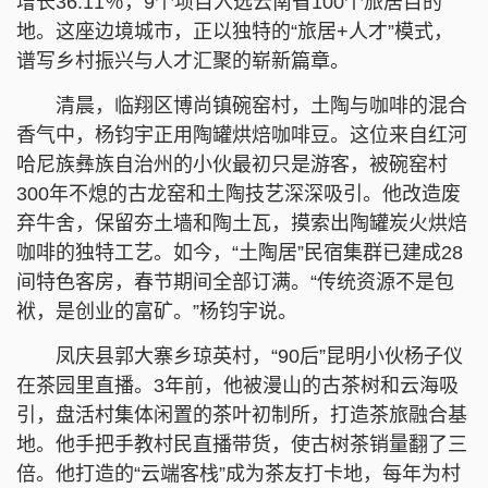
增长36.11％，9个项目入选云南省100个旅居目的
地。这座边境城市，正以独特的“旅居+人才”模式，
谱写乡村振兴与人才汇聚的崭新篇章。
清晨，临翔区博尚镇碗窑村，土陶与咖啡的混合
香气中，杨钧宇正用陶罐烘焙咖啡豆。这位来自红河
哈尼族彝族自治州的小伙最初只是游客，被碗窑村
300年不熄的古龙窑和土陶技艺深深吸引。他改造废
弃牛舍，保留夯土墙和陶土瓦，摸索出陶罐炭火烘焙
咖啡的独特工艺。如今，“土陶居”民宿集群已建成28
间特色客房，春节期间全部订满。“传统资源不是包
袱，是创业的富矿。”杨钧宇说。
凤庆县郭大寨乡琼英村，“90后”昆明小伙杨子仪
在茶园里直播。3年前，他被漫山的古茶树和云海吸
引，盘活村集体闲置的茶叶初制所，打造茶旅融合基
地。他手把手教村民直播带货，使古树茶销量翻了三
倍。他打造的“云端客栈”成为茶友打卡地，每年为村