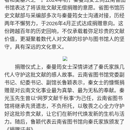
者和奠基人之一。2024年初，秦曼筠女士向云南省图
书馆表达了将该批文献无偿捐赠的意愿。省图书馆历
史文献部与采编部多次与秦曼筠女士沟通对接，历经
两年不懈努力，于2026年4月正式达成捐赠意向。这
份跨越百年的历史回响，不仅承载着弥足珍贵的文献
价值，更凝聚着数代人对文献的珍护与图书馆人的坚
守，具有深远的文化意义。
捐赠仪式上，秦曼筠女士深情讲述了秦氏家族几
代人守护这批文献的感人故事。云南省图书馆党委副
书记、纪委书记、副馆长鲁颖表示，秦女士的慷慨捐
赠是对云南文化事业最为真挚、最为无私的奉献。秦
光玉先生曾以“网罗文献千秋事”为己任，云南省图书
馆将继承先贤遗志，不负所托，以敬畏之心全力守护
好这批珍贵文献，让它们在新时代焕发新的生机与活
力。随后，鲁颖代表云南省图书馆向秦氏家族颁发了
《捐赠证书》。