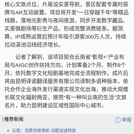
核心文旅点位，片尾设实景导航，景区配套专属时辰
牌与AR互动装置。项目将开发“一日穿越千年”等精品
线路，落地光影秀与夜间夜游，同步开发数字藏品、
实景微剧场等衍生产品，形成完整消费链条。据测
算，IP成熟运营后预计年吸引游客300万人次，持续
拉动滇池沿线经济增长。
记者了解到，该项目契合云南省“影视+”产业布
局与AIGC创作扶持方向，计划筹备2个月、制作8个
月，依托数字文化短剧基地完成全流程制作。成片后
将由昆明译诺翻译服务有限公司译制多语种版本，依
托合作企业海外发行渠道实现文化出海，推动大观楼
长联文化辐射两亚，擦亮“有一种叫云南的生活”文旅
名片，助力昆明建设区域性国际中心城市。
推荐新闻
!
举报
云南：消费场景焕新 动能加速释放