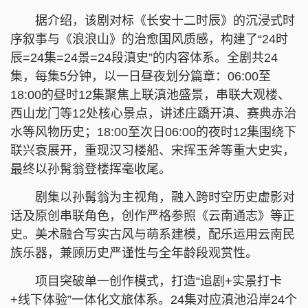
据介绍，该剧对标《长安十二时辰》的沉浸式时
序叙事与《浪浪山》的治愈国风质感，构建了“24时
辰=24集=24景=24段滇史”的内容体系。全剧共24
集，每集5分钟，以一日昼夜划分篇章：06:00至
18:00的昼时12集聚焦上联滇池盛景，串联大观楼、
西山龙门等12处核心景点，讲述庄蹻开滇、赛典赤治
水等风物历史；18:00至次日06:00的夜时12集围绕下
联兴衰展开，重现汉习楼船、宋挥玉斧等重大史实，
最终以孙髯翁登楼挥毫收尾。
剧集以孙髯翁为主视角，融入跨时空历史虚影对
话及原创串联角色，创作严格参照《云南通志》等正
史。美术融合写实古风与萌系建模，配乐运用云南民
族乐器，兼顾历史严谨性与全年龄段观赏性。
项目突破单一创作模式，打造“追剧+实景打卡
+线下体验”一体化文旅体系。24集对应滇池沿岸24个