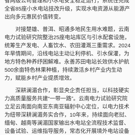
省两级公司管理和小水电安全稳定运行，系统性完成
全省85座小水电站技改升级，实现水电资源从能源产
出向多元惠民价值转变。
对接楚雄、普洱、昭通多地民生用水难题，云南
电力试验研究院整治25座电站库区与引水配套设施，
统筹生产发电、人畜饮水、农田灌溉三重需求。2024
年旱情期间，沿线电站主动让利停机、引水保灌，为
地方特色种养纾困解难。永善苏田电站长效供水护航
500余亩特色林果种植，持续激活乡村产业内生动
力，赋能乡村产业提质增效。
深耕澜湄合作，彰显央企责任担当，以科技硬实
力高质量服务共建“一带一路”。云南电力试验研究院
立足云南面向南亚东南亚辐射中心定位，以电力技术
为纽带深耕澜湄务实合作，10年来，持续面向老挝、
缅甸、越南等澜湄国家输出水电站全流程技术监督、
设备试验、运维指导服务，常态化开展境外电站设备