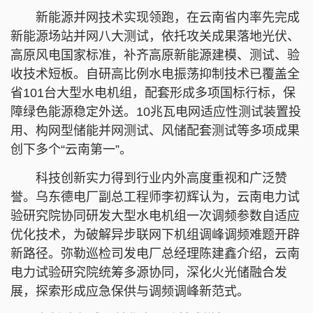
新能源并网技术实现领跑，在云南省内率先完成
新能源场站并网八大测试，依托攻关成果落地光伏、
高原风电国家标准，补齐高原新能源建模、测试、验
收技术短板。自研高比例水电振荡抑制技术已覆盖全
省101台大型水电机组，配套形成多项国标行标，保
障绿色能源稳定外送。10兆瓦电网适应性测试装置投
用、构网型储能并网测试、风储配套测试等多项成果
创下多个“云南第一”。
科技创新实力得到行业内外高度重视和广泛赞
誉。乌东德电厂副总工程师李初辉认为，云南电力试
验研究院协同研发大型水电机组一次调频参数自适应
优化技术，为破解异步联网下机组调峰调频难题开辟
新路径。弥勒巡检司发电厂总经理陈建鑫介绍，云南
电力试验研究院统筹多源协同，深化火光储融合发
展，探索形成应急保供与调频调峰新范式。