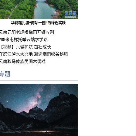
华能糯扎渡“两站一园”的绿色实践
云南元阳老虎嘴梯田开镰收割
288米电梯托举云端求学路
【视频】六健护航 茁壮成长
在怒江泸水大兴地 邂逅烟雨峡谷秘境
云南耿马傣族民间木偶戏
专题