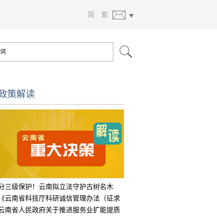
简
繁
政策解读
分三级保护！云南拟立法守护古树名木
《云南省科技厅科研诚信管理办法（征求
意见
云南省人民政府关于推进服务业扩能提质