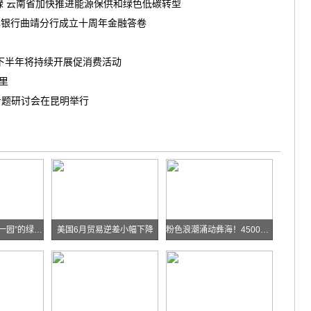
绿 云南省加快推进能源保供和绿色低碳转型
滇银行曲靖分行成立十周年金融答卷
南下半年将持续开展促消费活动
茶里
专题研讨会在昆明举行
华能糯扎渡“两站一园”的绿色实践
美国6月贸易逆差小幅下降
粉色浪潮涌动彝海！4500余名跑者乐跑楚雄喜迎火把节