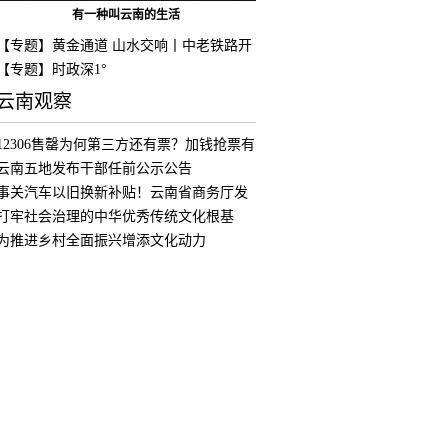
有一种叫云南的生活
【专题】黄金通道 山水交响丨中老铁路开
通
【专题】时政深1°
云南观察
12306售罄为何第三方还有票？加钱抢票有
用
云南五地发布干部任前公示公告
事关汽车以旧换新补贴！云南省商务厅发
布公
打牢社会治理的中华优秀传统文化根基
为推进乡村全面振兴增添文化动力