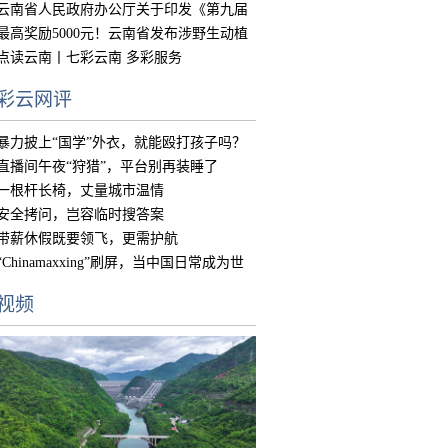
的实
云南省人民政府办公厅关于印发《第九届
中国
最高奖励5000元！云南省发布涉野生动植
物违
点读云南丨七彩云南 多彩服务
彩云网评
暴力披上“国学”外衣，就能殴打孩子吗？
直播间午夜“狩猎”，平台别再装睡了
一根杆长椅，丈量城市温情
安全拷问，岂容临时搜答案
带薪休假既要领飞，更需护航
“Chinamaxxing”刷屏，当中国日常成为世
界
视频