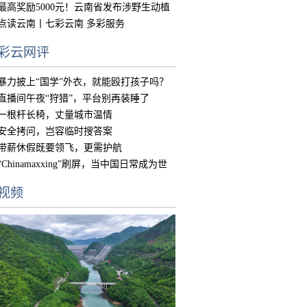
中国
最高奖励5000元！云南省发布涉野生动植
物违
点读云南丨七彩云南 多彩服务
彩云网评
暴力披上“国学”外衣，就能殴打孩子吗？
直播间午夜“狩猎”，平台别再装睡了
一根杆长椅，丈量城市温情
安全拷问，岂容临时搜答案
带薪休假既要领飞，更需护航
“Chinamaxxing”刷屏，当中国日常成为世
界
视频