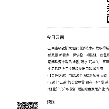
今日云南
·
云南省钙钛矿太阳能电池技术研发取得
·
新数据 新看点｜保供稳 韧性强 底色
·
潮起珠源十载路 金融“活水”润雄关！富
·
中老铁路今年冷链蔬菜出口超10万吨
·
【金色热线】围绕10个消费新场景 云
·
Ta说｜“云茶”的长坡厚雪 藏在一杯“慢”
·
“强化知识产权保护·赋能绿色家居产业”
读图