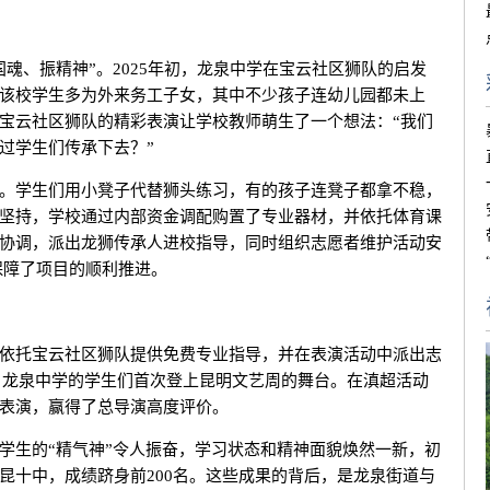
魂、振精神”。2025年初，龙泉中学在宝云社区狮队的启发
该校学生多为外来务工子女，其中不少孩子连幼儿园都未上
宝云社区狮队的精彩表演让学校教师萌生了一个想法：“我们
过学生们传承下去？”
。学生们用小凳子代替狮头练习，有的孩子连凳子都拿不稳，
坚持，学校通过内部资金调配购置了专业器材，并依托体育课
协调，派出龙狮传承人进校指导，同时组织志愿者维护活动安
保障了项目的顺利推进。
依托宝云社区狮队提供免费专业指导，并在表演活动中派出志
月，龙泉中学的学生们首次登上昆明文艺周的舞台。在滇超活动
表演，赢得了总导演高度评价。
学生的“精气神”令人振奋，学习状态和精神面貌焕然一新，初
昆十中，成绩跻身前200名。这些成果的背后，是龙泉街道与