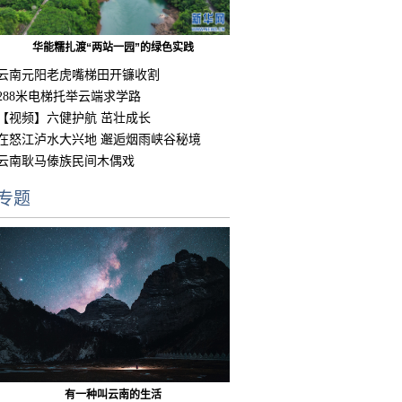
华能糯扎渡“两站一园”的绿色实践
云南元阳老虎嘴梯田开镰收割
288米电梯托举云端求学路
【视频】六健护航 茁壮成长
在怒江泸水大兴地 邂逅烟雨峡谷秘境
云南耿马傣族民间木偶戏
专题
有一种叫云南的生活