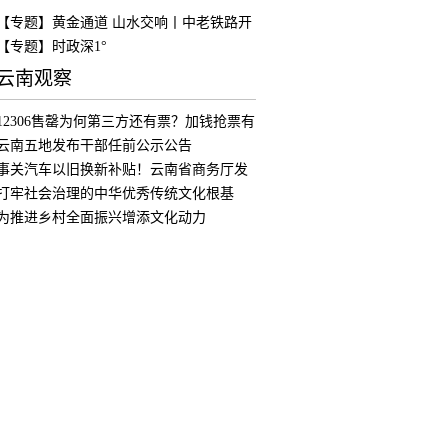
【专题】黄金通道 山水交响丨中老铁路开
通
【专题】时政深1°
云南观察
12306售罄为何第三方还有票？加钱抢票有
用
云南五地发布干部任前公示公告
事关汽车以旧换新补贴！云南省商务厅发
布公
打牢社会治理的中华优秀传统文化根基
为推进乡村全面振兴增添文化动力