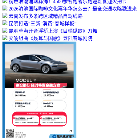
粉色浪潮涌动彝海！4500余名跑者乐跑楚雄喜迎火把节
2026滇池国际咖啡文化嘉年华怎么去？最全交通攻略戳进来
云南发布多条跨区域精品自驾线路
昆明打造“三新”消费“春城样板”
昆明草海开合浮桥上演《目瑙纵歌》刀舞
交响组曲《聂耳与国歌》登陆春城剧院