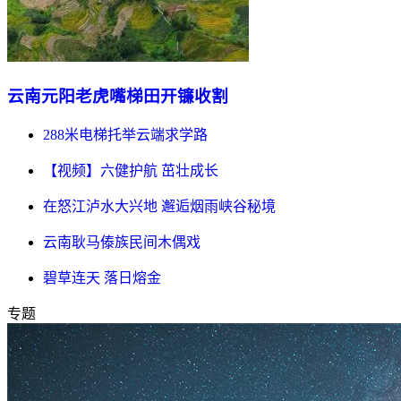
云南元阳老虎嘴梯田开镰收割
288米电梯托举云端求学路
【视频】六健护航 茁壮成长
在怒江泸水大兴地 邂逅烟雨峡谷秘境
云南耿马傣族民间木偶戏
碧草连天 落日熔金
专题