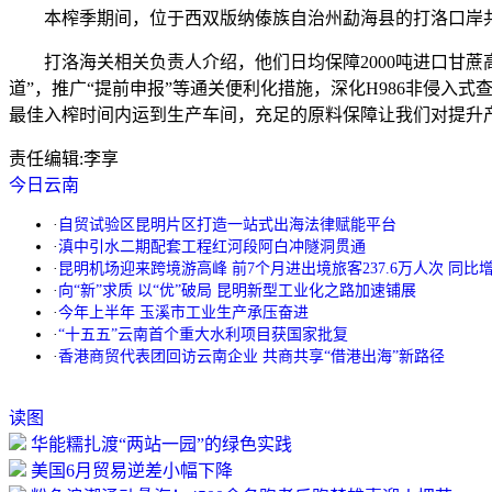
本榨季期间，位于西双版纳傣族自治州勐海县的打洛口岸共进口甘
打洛海关相关负责人介绍，他们日均保障2000吨进口甘蔗高
道”，推广“提前申报”等通关便利化措施，深化H986非侵
最佳入榨时间内运到生产车间，充足的原料保障让我们对提升
责任编辑:
李享
今日云南
·
自贸试验区昆明片区打造一站式出海法律赋能平台
·
滇中引水二期配套工程红河段阿白冲隧洞贯通
·
昆明机场迎来跨境游高峰 前7个月进出境旅客237.6万人次 同比增长
·
向“新”求质 以“优”破局 昆明新型工业化之路加速铺展
·
今年上半年 玉溪市工业生产承压奋进
·
“十五五”云南首个重大水利项目获国家批复
·
香港商贸代表团回访云南企业 共商共享“借港出海”新路径
读图
华能糯扎渡“两站一园”的绿色实践
美国6月贸易逆差小幅下降