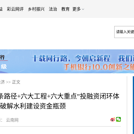
益
彩云网评
乡村振兴
法治
教育
更多
经济
>>
正文
条路径+六大工程+六大重点”投融资闭环体
力破解水利建设资金瓶颈
：
云南网