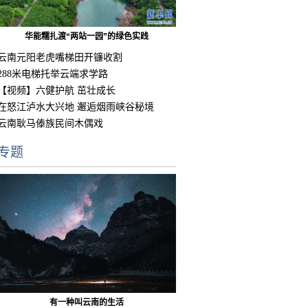
华能糯扎渡“两站一园”的绿色实践
云南元阳老虎嘴梯田开镰收割
288米电梯托举云端求学路
【视频】六健护航 茁壮成长
在怒江泸水大兴地 邂逅烟雨峡谷秘境
云南耿马傣族民间木偶戏
专题
有一种叫云南的生活