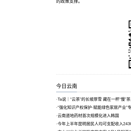
的政策支撑。
今日云南
·
Ta说｜“云茶”的长坡厚雪 藏在一杯“慢”
·
“强化知识产权保护·赋能绿色家居产业”
·
云南道地药材首次规模化进入韩国
·
今年上半年昆明居民人均可支配收入243