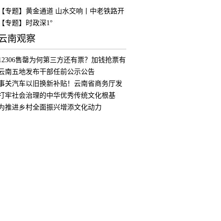
【专题】黄金通道 山水交响丨中老铁路开
通
【专题】时政深1°
云南观察
12306售罄为何第三方还有票？加钱抢票有
用
云南五地发布干部任前公示公告
事关汽车以旧换新补贴！云南省商务厅发
布公
打牢社会治理的中华优秀传统文化根基
为推进乡村全面振兴增添文化动力