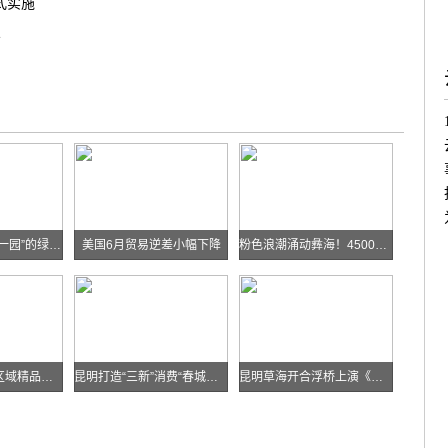
式实施
照
华能糯扎渡“两站一园”的绿色实践
美国6月贸易逆差小幅下降
粉色浪潮涌动彝海！4500余名跑者乐跑楚雄喜迎火把节
云南发布多条跨区域精品自驾线路
昆明打造“三新”消费“春城样板”
昆明草海开合浮桥上演《目瑙纵歌》刀舞