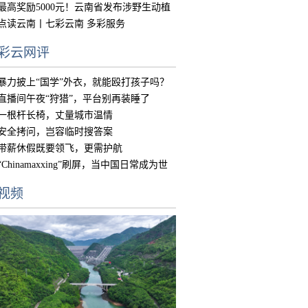
中国
最高奖励5000元！云南省发布涉野生动植
物违
点读云南丨七彩云南 多彩服务
彩云网评
暴力披上“国学”外衣，就能殴打孩子吗？
直播间午夜“狩猎”，平台别再装睡了
一根杆长椅，丈量城市温情
安全拷问，岂容临时搜答案
带薪休假既要领飞，更需护航
“Chinamaxxing”刷屏，当中国日常成为世
界
视频