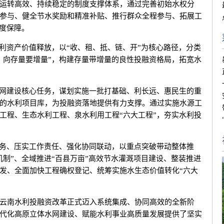
运转高效、持续稳定的制度支撑体系，通过完善初始水权分
参与、健全节水奖励和精准补贴、推行群众全程参与、拓展工
制度保障。
资产价值释放，以“收、租、抵、链、开”为核心路径，分类
、向存量要增量”，构建存量带增量的良性投融资格局，拓宽水
网建设核心任务，谋划实施一批打基础、利长远、惠民生的重
的水利项目库，为投融资落地提供有力支撑。通过实施水源工
工程、生态水利工程、泉水利用工程“六大工程”，夯实水利投
务、压实工作责任、强化协同联动，以重点突破带动整体推
机制”、全域推进“百县万亩”高效节水灌溉项目建设、整装推进
发、全面加快工程确权登记、统筹实施水生态价值转化“六大
。
南水利投融资改革正式迈入系统集成、协同高效的全新阶
代化高原立体水网建设、赋能水利事业高质量发展提供了坚实