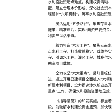
水利投融资堵点难点，构建权责清晰、
配、建立合理水价形成、深化社会资本
程管护“六项机制”，筑牢水利投融资
灵活运用“五条路径”。聚焦存量水利
施策、精准盘活，实现“向资产要资金
利资产盘活渠道。
着力打造“六大工程”。聚焦云南水
点水利工程，打造收益稳定、载体坚实
程、引调水工程、灌区工程、城乡供水
融资项目载体。
全力攻坚“六大重点”。紧盯目标任
进。通过开展已建项目全面植入“六项
新建水利项目、全力提速涉水新业态开
重点”工作，确保水利投融资落地见效
《指导意见》的印发实施，标志着云
段，为破解水利建设资金瓶颈、加快现