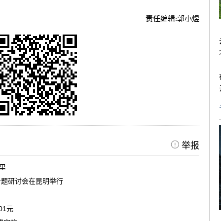
责任编辑:
郭小煜
举报
茶里
专题研讨会在昆明举行
01元