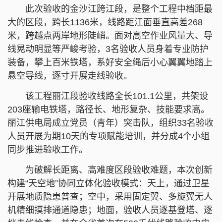
此次验收的金沙江跨江段，是整个工程中档距最
大的区段，跨长1136米，线路距江面垂直高差268
米，跨越点两岸地形陡峭。面对高空作业风量大、导
线晃动明显等严峻考验，3名验收人员身着专业防护
装备，攀上百米铁塔，系好安全绳后小心翼翼地踏上
悬空导线，逐寸开展走线验收。
该工程丽江段验收线路全长101.1公里，共架设
203座输电铁塔，路径长、地形复杂、技能要求高。
丽江供电局成立党员（青年）突击队，组织33名验收
人员开展为期10天的专项赋能培训，并分成4个小组
同步推进验收工作。
为破解长距离、高难度区段验收难题，本次创新
构建“天空地”协同立体化验收模式：天上，通过卫星
开展地质隐患普查；空中，采用固定翼、多旋翼无人
机精细摸排通道隐患；地面，验收人员逐基登塔、逐