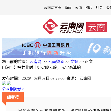
云南网首页
新闻
云南
图片
社会
公
您当前的位置：
云南网
>>
云南频道
>>
文娱
>>
正文
山河“节”拍共此时｜灯火映云岭，元宵遇滇韵
发布时间：
2026年03月03日 08:29:00
来源：
云南网
分享到微信
×
编者按