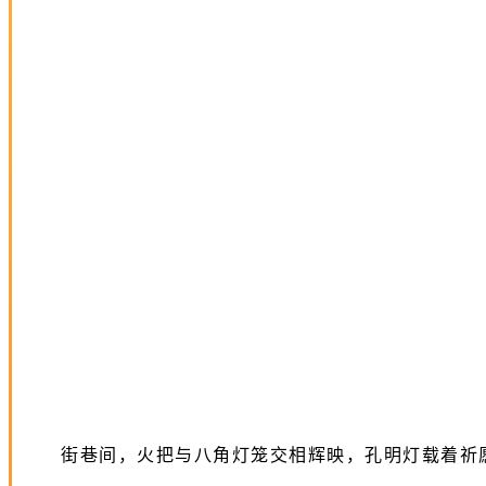
街巷间，火把与八角灯笼交相辉映，孔明灯载着祈