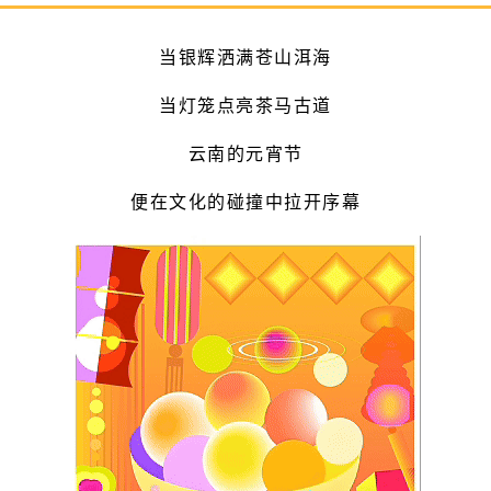
当银辉洒满苍山洱海
当灯笼点亮茶马古道
云南的元宵节
便在文化的碰撞中拉开序幕