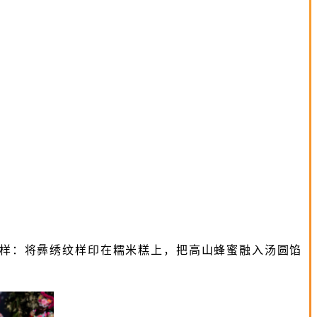
花样：将彝绣纹样印在糯米糕上，把高山蜂蜜融入汤圆馅