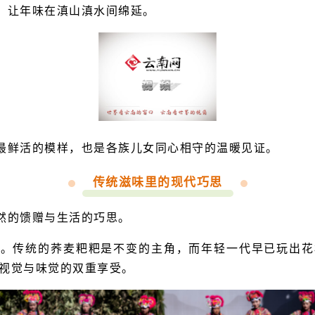
，让年味在滇山滇水间绵延。
最鲜活的模样，也是各族儿女同心相守的温暖见证。
传统滋味里的现代巧思
然的馈赠与生活的巧思。
食。传统的荞麦粑粑是不变的主角，而年轻一代早已玩出
场视觉与味觉的双重享受。