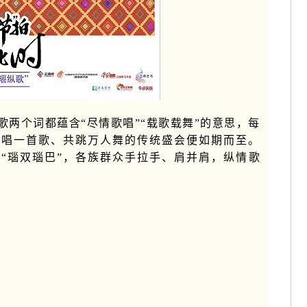
歌两个词都蕴含“尽情歌唱”“载歌载舞”的意思，每
同唱一首歌、共跳万人舞的传统盛会便如期而至。
“瑙双瑙巴”，各族群众手拉手、肩并肩，纵情歌