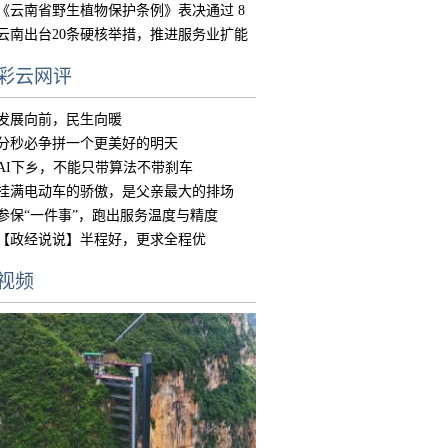
《云南省野生植物保护条例》表决通过 8
月15
云南出台20条硬核举措，推进服务业扩能
提质
彩云网评
发展向前，民生向暖
分秒必争拼一个更美好的明天
AI下乡，不能只带算法不带刹车
挂满电动车的骄傲，是父亲最大的排场
参保“一件事”，跑出服务温度与精度
【政经说说】半程好，更求全程优
视频