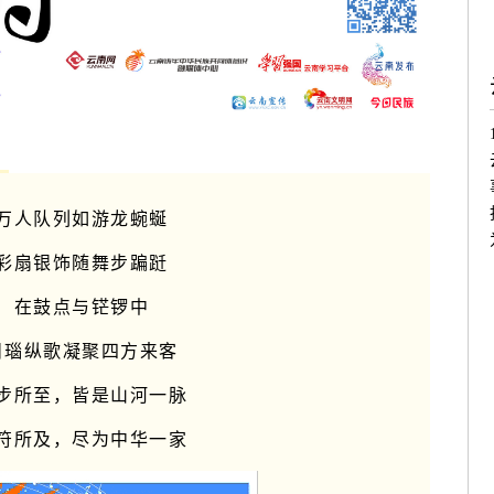
万人队列如游龙蜿蜒
彩扇银饰随舞步蹁跹
在鼓点与铓锣中
目瑙纵歌凝聚四方来客
步所至，皆是山河一脉
符所及，尽为中华一家