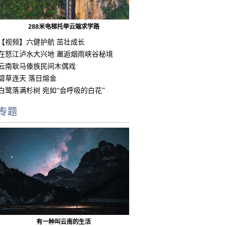
288米电梯托举云端求学路
【视频】六健护航 茁壮成长
在怒江泸水大兴地 邂逅烟雨峡谷秘境
云南耿马傣族民间木偶戏
碧草连天 落日熔金
白鹭落满杉树 宛如“会呼吸的白花”
专题
有一种叫云南的生活