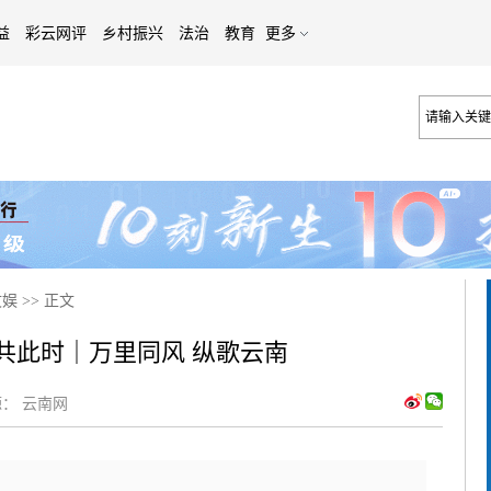
益
彩云网评
乡村振兴
法治
教育
更多
文娱
>>
正文
拍共此时｜万里同风 纵歌云南
：
云南网