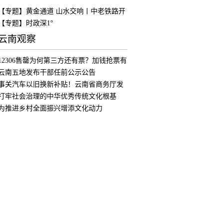
【专题】黄金通道 山水交响丨中老铁路开
通
【专题】时政深1°
云南观察
12306售罄为何第三方还有票？加钱抢票有
用
云南五地发布干部任前公示公告
事关汽车以旧换新补贴！云南省商务厅发
布公
打牢社会治理的中华优秀传统文化根基
为推进乡村全面振兴增添文化动力