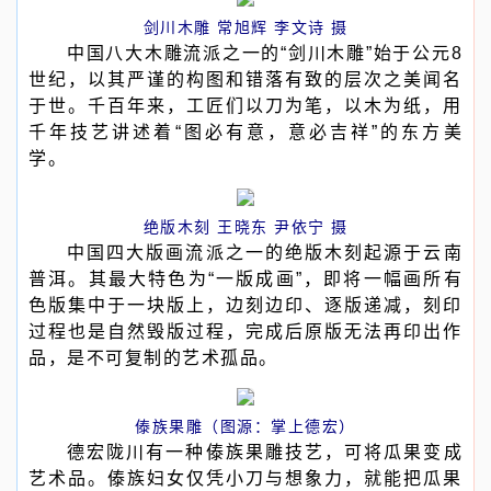
剑川木雕 常旭辉 李文诗 摄
中国八大木雕流派之一的“剑川木雕”始于公元8
世纪，以其严谨的构图和错落有致的层次之美闻名
于世。千百年来，工匠们以刀为笔，以木为纸，用
千年技艺讲述着“图必有意，意必吉祥”的东方美
学。
绝版木刻 王晓东 尹依宁 摄
中国四大版画流派之一的绝版木刻起源于云南
普洱。其最大特色为“一版成画”，即将一幅画所有
色版集中于一块版上，边刻边印、逐版递减，刻印
过程也是自然毁版过程，完成后原版无法再印出作
品，是不可复制的艺术孤品。
傣族果雕（图源：掌上德宏）
德宏陇川有一种傣族果雕技艺，可将瓜果变成
艺术品。傣族妇女仅凭小刀与想象力，就能把瓜果