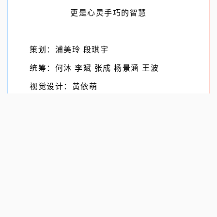
更是心灵手巧的智慧
策划：浦美玲 段琪宇
统筹：何沐 李斌 张成 杨景涵 王波
视觉设计：黄依萌
撰文：杨景涵
视频、动画制作：王梓澜 丁瑞
部分资料来源：云南发布、大理融媒、普洱融
媒、丁兰英（国家级非遗代表性项目彝族服饰省级
代表性传承人）
推荐新闻
!
举报