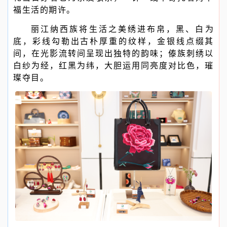
福生活的期许。
丽江纳西族将生活之美绣进布帛，黑、白为
底，彩线勾勒出古朴厚重的纹样，金银线点缀其
间，在光影流转间呈现出独特的韵味；傣族刺绣以
白纱为经，红黑为纬，大胆运用同亮度对比色，璀
璨夺目。