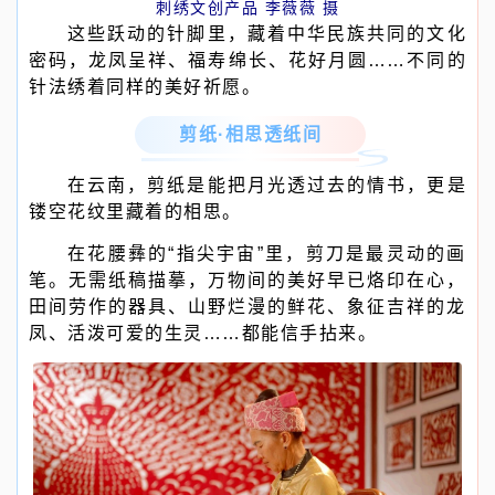
刺绣文创产品 李薇薇 摄
这些跃动的针脚里，藏着中华民族共同的文化
密码，龙凤呈祥、福寿绵长、花好月圆……不同的
针法绣着同样的美好祈愿。
剪纸·相思透纸间
在云南，剪纸是能把月光透过去的情书，更是
镂空花纹里藏着的相思。
在花腰彝的“指尖宇宙”里，剪刀是最灵动的画
笔。无需纸稿描摹，万物间的美好早已烙印在心，
田间劳作的器具、山野烂漫的鲜花、象征吉祥的龙
凤、活泼可爱的生灵……都能信手拈来。