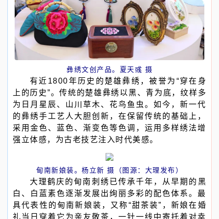
彝绣文创产品。夏天彧 摄
有近1800年历史的楚雄彝绣，被誉为“穿在身
上的历史”。传统的楚雄彝绣以黑、青为底，纹样多
为日月星辰、山川草木、花鸟鱼虫。如今，新一代
的彝绣手工艺人大胆创新，在保留传统的基础上，
采用金色、蓝色、渐变色等色调，运用多样绣法增
强立体感，为古老技艺注入时代美感。
甸南新娘装。杨立新 摄（图源：大理发布）
大理鹤庆的甸南刺绣已传承千年，从早期的黑
白、白蓝素色逐渐发展出绚丽多彩的配色体系。最
具代表性的甸南新娘装，又称“甜茶装”，新娘在婚
礼当日穿着它为亲友敬茶，一针一线中寄托着对幸