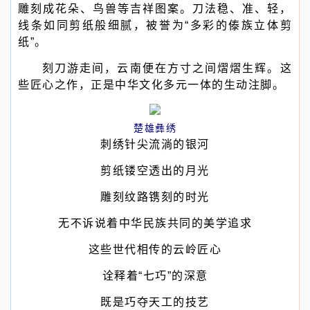
雕刻成花朵、鸟兽等吉祥图案。刀法稳、准、轻，
线条如同剪纸般细腻，被誉为“多彩的傣族立体剪
纸”。
刻刀游走间，云南便在方寸之间熠熠生辉。这
些匠心之作，正是中华文化多元一体的生动注脚。
楚雄彝绣
刺绣针尖流淌的银河
剪纸镂空透出的月光
雕刻纹路镌刻的时光
无不诉说着中华民族共同的美学追求
这些世代相传的云岭匠心
诠释着“七巧”的深意
既是巧夺天工的技艺