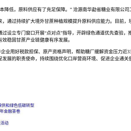
降低，原料供应有了充足保障。” 沧源南华勐省糖业有限公司
，通过持续扩大境外甘蔗种植规模提升原料供应能力。目前，境外甘
设立专门窗口开展“点对点”指导，开辟绿色通道优先查验，推
有效稳固甘蔗产业链健康有序发展。
导企业用好税款担保、原产资格声明，帮助糖厂缓解资金压力近3
促发展的职责使命，持续围绕优化口岸营商环境、促进企业通关
保供和绿色低碳转型
周年金融答卷
费活动