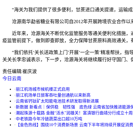
“海关为我们提供了很多便利，甘蔗进口通关提速，运输成本
沧源南华勐省糖业有限公司自2012年开展跨境农业合作以来
近年来，沧源海关不断优化监管服务等通关便利化措施，通过
疫监管前提下，做到即查即放，全力保障甘蔗原料高效通关，
“我们依托‘关长送政策上门’开展‘一企一策’精准帮扶，指
关关长李忠诚表示，下一步，沧源海关将继续履行好守国门、
责任编辑:
崔庆波
今日云南
·
丽江机场城市候机楼正式启用
·
丽江机场单日旅客吞吐量创通航以来新高
·
云南省钙钛矿太阳能电池技术研发取得新进展
·
新数据 新看点｜保供稳 韧性强 底色绿 云南省加快推进能源
·
潮起珠源十载路 金融“活水”润雄关！富滇银行曲靖分行成立十
·
中老铁路今年冷链蔬菜出口超10万吨
·
【金色热线】围绕10个消费新场景 云南下半年将持续开展促消