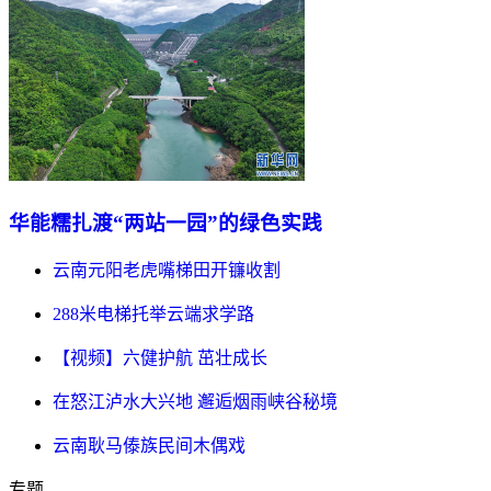
华能糯扎渡“两站一园”的绿色实践
云南元阳老虎嘴梯田开镰收割
288米电梯托举云端求学路
【视频】六健护航 茁壮成长
在怒江泸水大兴地 邂逅烟雨峡谷秘境
云南耿马傣族民间木偶戏
专题