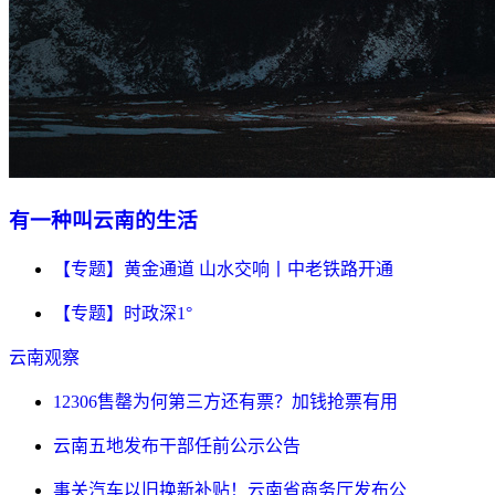
有一种叫云南的生活
【专题】黄金通道 山水交响丨中老铁路开通
【专题】时政深1°
云南观察
12306售罄为何第三方还有票？加钱抢票有用
云南五地发布干部任前公示公告
事关汽车以旧换新补贴！云南省商务厅发布公