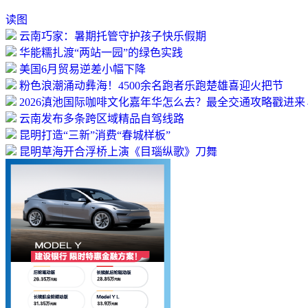
读图
云南巧家：暑期托管守护孩子快乐假期
华能糯扎渡“两站一园”的绿色实践
美国6月贸易逆差小幅下降
粉色浪潮涌动彝海！4500余名跑者乐跑楚雄喜迎火把节
2026滇池国际咖啡文化嘉年华怎么去？最全交通攻略戳进来
云南发布多条跨区域精品自驾线路
昆明打造“三新”消费“春城样板”
昆明草海开合浮桥上演《目瑙纵歌》刀舞