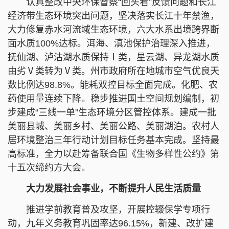
认真整改中央环保督察“回头看”反馈问题和长江
经济带生态环境突出问题，坚决落实长江十年禁渔，
大力修复赤水河流域生态环境，六大水系出境跨界断
面水质100%达标。洱海、滇池保护治理深入推进，
抚仙湖、泸沽湖水质保持Ⅰ类，星云湖、异龙湖水质
由劣Ⅴ类转为Ⅴ类。州市政府所在地城市空气优良天
数比例达98.8%。能耗双控目标全面完成。化肥、农
药使用量连续下降。稳步推进国土空间规划编制，初
步建成“三线一单”生态环境分区管控体系。建成一批
美丽县城、美丽乡村、美丽公路、美丽湖泊。农村人
居环境整治三年行动计划目标任务基本完成。坚持最
高标准，全力以赴筹备联合国《生物多样性公约》第
十五次缔约方大会。
大力发展社会事业，不断提升人民生活质量
推进学前教育普及攻坚，开展控辍保学专项行
动，九年义务教育巩固率达96.15%，新建、改扩建