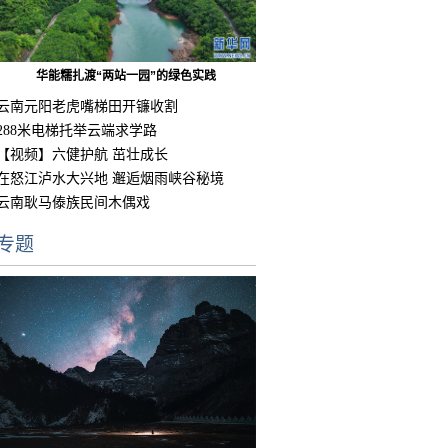
华能糯扎渡“两站一园”的绿色实践
云南元阳老虎嘴梯田开镰收割
288米电梯托举云端求学路
【视频】六健护航 茁壮成长
在怒江泸水大兴地 邂逅烟雨峡谷秘境
云南耿马傣族民间木偶戏
专题