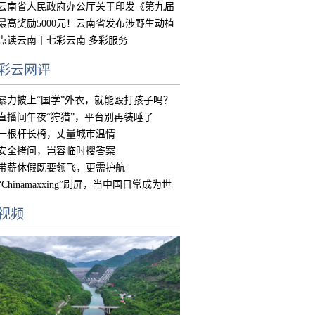
的实
云南省人民政府办公厅关于印发《第九届
中国
最高奖励5000元！云南省发布涉野生动植
物违
点读云南丨七彩云南 多彩服务
彩云网评
暴力披上“国学”外衣，就能殴打孩子吗？
直播间午夜“狩猎”，平台别再装睡了
一根杆长椅，丈量城市温情
安全拷问，岂容临时搜答案
带薪休假既要领飞，更需护航
“Chinamaxxing”刷屏，当中国日常成为世
界
视频