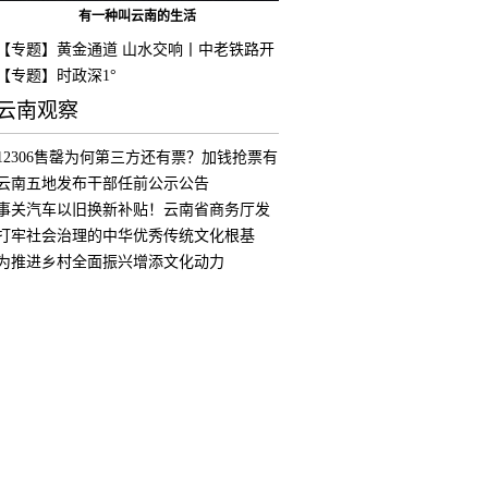
有一种叫云南的生活
【专题】黄金通道 山水交响丨中老铁路开
通
【专题】时政深1°
云南观察
12306售罄为何第三方还有票？加钱抢票有
用
云南五地发布干部任前公示公告
事关汽车以旧换新补贴！云南省商务厅发
布公
打牢社会治理的中华优秀传统文化根基
为推进乡村全面振兴增添文化动力