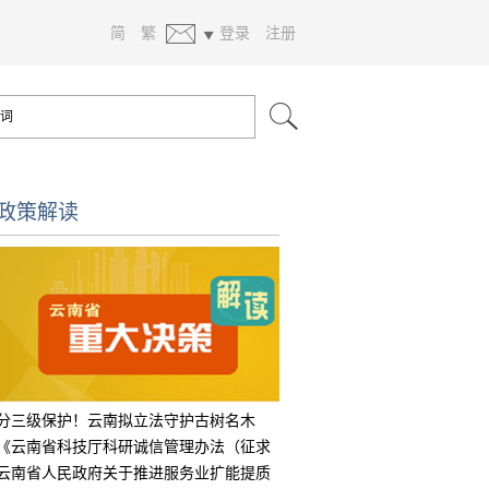
简
繁
登录
注册
政策解读
分三级保护！云南拟立法守护古树名木
《云南省科技厅科研诚信管理办法（征求
意见
云南省人民政府关于推进服务业扩能提质