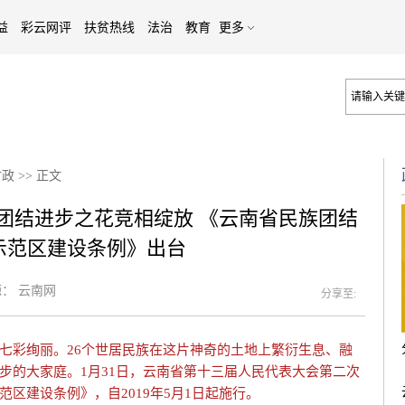
益
彩云网评
扶贫热线
法治
教育
更多
时政
>>
正文
团结进步之花竞相绽放 《云南省民族团结
示范区建设条例》出台
：
云南网
分享至:
彩绚丽。26个世居民族在这片神奇的土地上繁衍生息、融
步的大家庭。1月31日，云南省第十三届人民代表大会第二次
区建设条例》，自2019年5月1日起施行。