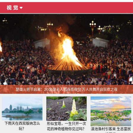
楚雄火把节启幕：2000架无人机点亮夜空 万人共舞开启狂欢之夜
下雨天在西双版纳怎么
形似宝塔，一生只开一次
玩？
花的神奇植物你见过吗？
滇池渔村引客来 生态富民