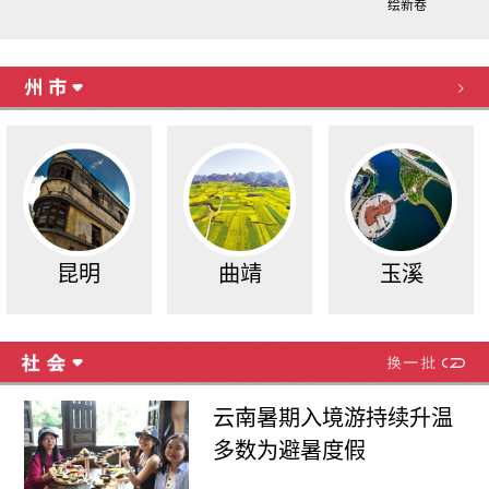
绘新卷
>
昆明
曲靖
玉溪
云南暑期入境游持续升温
多数为避暑度假