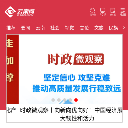
>
推荐
要闻
云南
社会
视觉
言论
文旅
民族
云
产
时政微观察丨向新向优向好！中国经济展现强
大韧性和活力