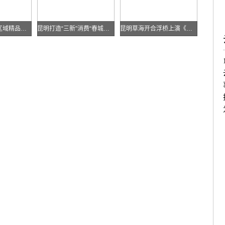
云南发布多条跨区域精品自驾线路
昆明打造“三新”消费“春城样板”
昆明草海开合浮桥上演《目瑙纵歌》刀舞