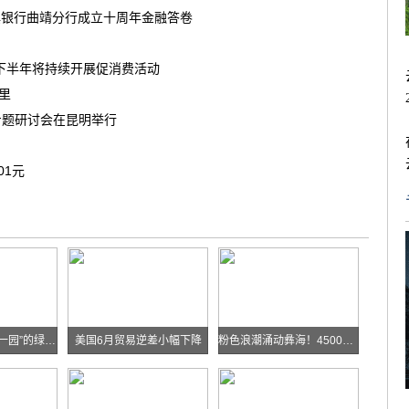
滇银行曲靖分行成立十周年金融答卷
南下半年将持续开展促消费活动
茶里
专题研讨会在昆明举行
01元
华能糯扎渡“两站一园”的绿色实践
美国6月贸易逆差小幅下降
粉色浪潮涌动彝海！4500余名跑者乐跑楚雄喜迎火把节