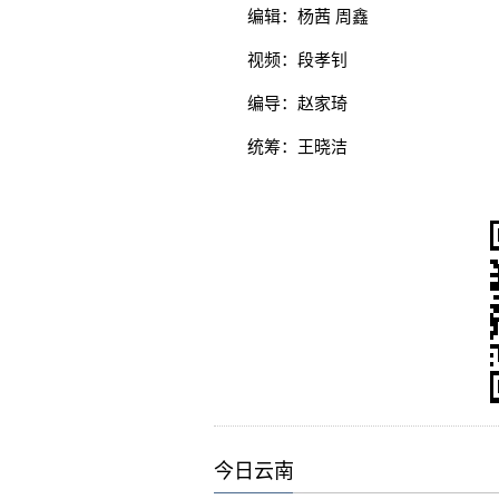
编辑：杨茜 周鑫
视频：段孝钊
编导：赵家琦
统筹：王晓洁
今日云南