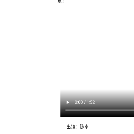
章！
出镜：陈卓