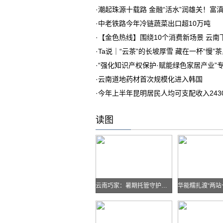
·
潮起珠源十载路 金融“活水”润雄关！富
·
中老铁路今年冷链蔬菜出口超10万吨
·
【金色热线】围绕10个消费新场景 云
·
Ta说｜“云茶”的长坡厚雪 藏在一杯“慢”
·
“强化知识产权保护·赋能绿色家居产业”
·
云南道地药材首次规模化进入韩国
·
今年上半年昆明居民人均可支配收入243
读图
云南巧家：暑期托管守护孩子快乐假期