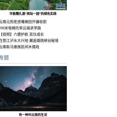
华能糯扎渡“两站一园”的绿色实践
云南元阳老虎嘴梯田开镰收割
288米电梯托举云端求学路
【视频】六健护航 茁壮成长
在怒江泸水大兴地 邂逅烟雨峡谷秘境
云南耿马傣族民间木偶戏
专题
有一种叫云南的生活