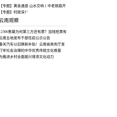
【专题】黄金通道 山水交响丨中老铁路开
通
【专题】时政深1°
云南观察
12306售罄为何第三方还有票？加钱抢票有
用
云南五地发布干部任前公示公告
事关汽车以旧换新补贴！云南省商务厅发
布公
打牢社会治理的中华优秀传统文化根基
为推进乡村全面振兴增添文化动力