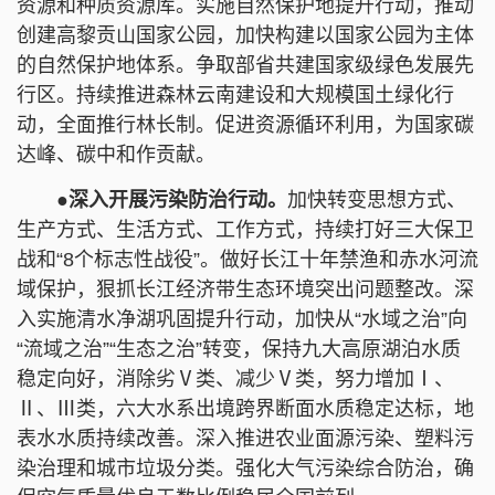
资源和种质资源库。实施自然保护地提升行动，推动
创建高黎贡山国家公园，加快构建以国家公园为主体
的自然保护地体系。争取部省共建国家级绿色发展先
行区。持续推进森林云南建设和大规模国土绿化行
动，全面推行林长制。促进资源循环利用，为国家
碳
达峰、
碳
中和作贡献。
●深入开展污染防治行动。
加快转变思想方式、
生产方式、生活方式、工作方式，持续打好三大保卫
战和“8个标志性战役”。做好长江十年禁渔和赤水河流
域保护，狠抓长江经济带生态环境突出问题整改。深
入实施清水
净湖
巩固提升行动，加快从“水域之治”向
“流域之治”“生态之治”转变，保持九大高原湖泊水质
稳定向好，消除
劣
Ⅴ类、减少Ⅴ类，努力增加Ⅰ、
Ⅱ、Ⅲ类，六大水系出境跨界断面水质稳定达标，地
表水水质持续改善。深入推进农业面源污染、塑料污
染治理和城市垃圾分类。强化大气污染综合防治，确