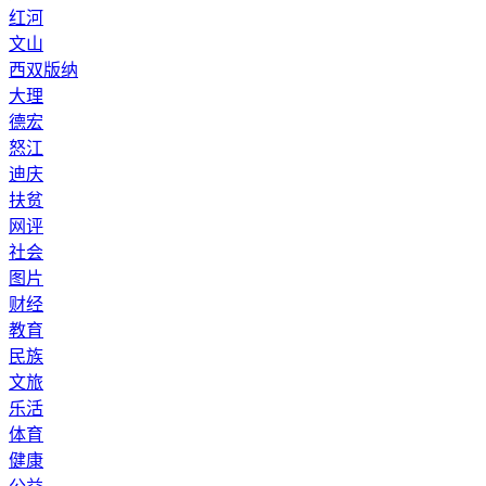
红河
文山
西双版纳
大理
德宏
怒江
迪庆
扶贫
网评
社会
图片
财经
教育
民族
文旅
乐活
体育
健康