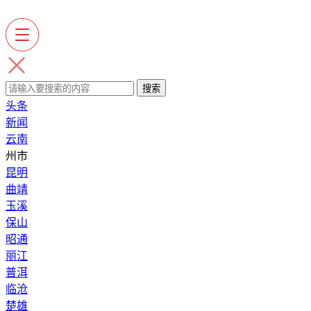
头条
新闻
云南
州市
昆明
曲靖
玉溪
保山
昭通
丽江
普洱
临沧
楚雄