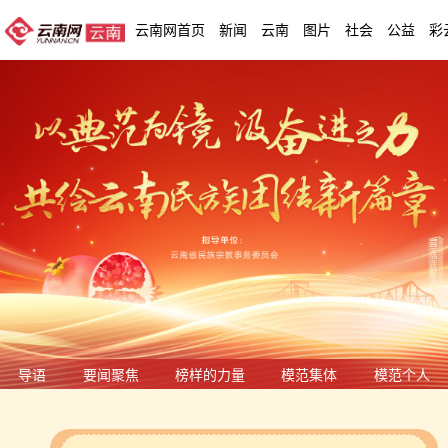
云南网首页
新闻
云南
图片
社会
公益
彩
导语
要闻聚焦
榜样的力量
模范集体
模范个人