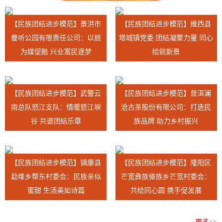
【民族团结进步模范】景洪市
【民族团结进步模范】维西县
曼听公园有限责任公司：以旅
塔城镇党委:团结凝聚力量 同心
为媒促融 兴业富民逐梦
绘就新景
【民族团结进步模范】武警云
【民族团结进步模范】普洱澜
南总队怒江支队：情暖怒江峡
沧古茶股份有限公司：打造民
谷 共谱团结乐章
族品牌 助力乡村振兴
【民族团结进步模范】镇康县
【民族团结进步模范】隆阳区
勐堆乡帮东村委会：民族亲似
芒宽彝族傣族乡芒宽村委会：
蜜甜 生活美如诗篇
共绘同心圆 携手促发展