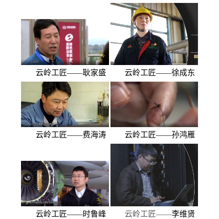
云岭工匠——耿家盛
云岭工匠——徐成东
云岭工匠——费海涛
云岭工匠——孙鸿雁
云岭工匠——时鲁峰
云岭工匠——
李维贤