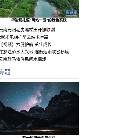
华能糯扎渡“两站一园”的绿色实践
云南元阳老虎嘴梯田开镰收割
288米电梯托举云端求学路
【视频】六健护航 茁壮成长
在怒江泸水大兴地 邂逅烟雨峡谷秘境
云南耿马傣族民间木偶戏
专题