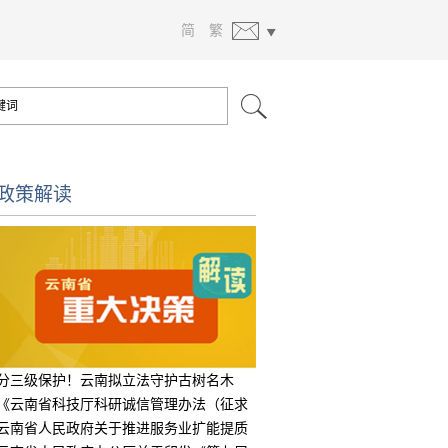
简
繁
政策解读
分三级保护！云南拟立法守护古树名木
《云南省科技厅科研诚信管理办法（征求
意见
云南省人民政府关于推进服务业扩能提质