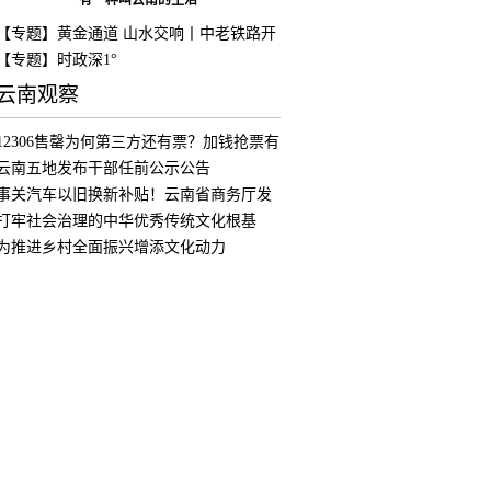
有一种叫云南的生活
【专题】黄金通道 山水交响丨中老铁路开
通
【专题】时政深1°
云南观察
12306售罄为何第三方还有票？加钱抢票有
用
云南五地发布干部任前公示公告
事关汽车以旧换新补贴！云南省商务厅发
布公
打牢社会治理的中华优秀传统文化根基
为推进乡村全面振兴增添文化动力