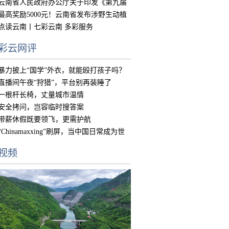
的实
云南省人民政府办公厅关于印发《第九届
中国
最高奖励5000元！云南省发布涉野生动植
物违
点读云南丨七彩云南 多彩服务
彩云网评
暴力披上“国学”外衣，就能殴打孩子吗？
直播间午夜“狩猎”，平台别再装睡了
一根杆长椅，丈量城市温情
安全拷问，岂容临时搜答案
带薪休假既要领飞，更需护航
“Chinamaxxing”刷屏，当中国日常成为世
界
视频