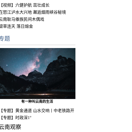
【视频】六健护航 茁壮成长
在怒江泸水大兴地 邂逅烟雨峡谷秘境
云南耿马傣族民间木偶戏
碧草连天 落日熔金
专题
有一种叫云南的生活
【专题】黄金通道 山水交响丨中老铁路开
通
【专题】时政深1°
云南观察