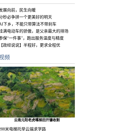
发展向前，民生向暖
分秒必争拼一个更美好的明天
AI下乡，不能只带算法不带刹车
挂满电动车的骄傲，是父亲最大的排场
参保“一件事”，跑出服务温度与精度
【政经说说】半程好，更求全程优
视频
云南元阳老虎嘴梯田开镰收割
288米电梯托举云端求学路