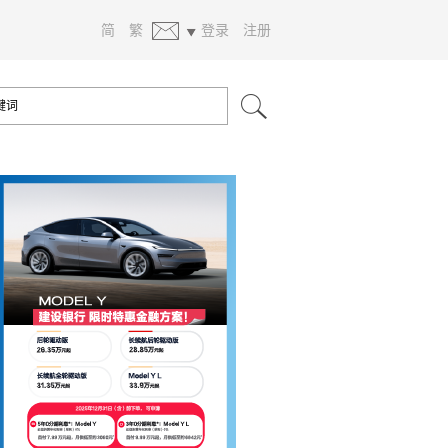
简
繁
登录
注册