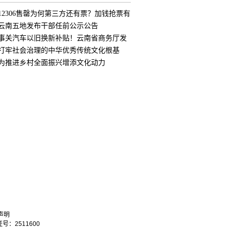
12306售罄为何第三方还有票？加钱抢票有
用
云南五地发布干部任前公示公告
事关汽车以旧换新补贴！云南省商务厅发
布公
打牢社会治理的中华优秀传统文化根基
为推进乡村全面振兴增添文化动力
声明
：2511600