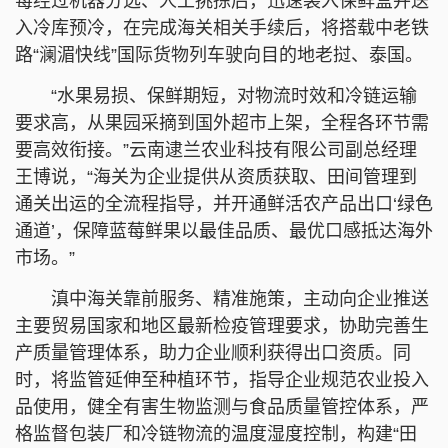
莓经过机器分选、人工挑拣后，迅速装入保鲜盒并送
入冷库预冷，在完成海关相关手续后，将搭载中老铁
路“澜湄快线”国际货物列车驶向目的地老挝、泰国。
“水果易损、保鲜期短，对物流时效和冷链运输
要求高，从果园采摘到国外超市上架，全程各环节需
要高效衔接。”云南逮兰农业科技有限公司副总经理
王博说，“海关为企业提供从资质获取、田间管理到
通关出运的全流程指导，并开通鲜活农产品出口‘绿色
通道’，保障蓝莓鲜果以最佳品质、最优口感抵达海外
市场。”
滇中海关靠前服务、精准施策，主动向企业推送
主要贸易国家和地区最新检疫管理要求，协助完善生
产质量管理体系，助力企业顺利获得出口资质。同
时，将监管延伸至种植环节，指导企业规范农业投入
品使用，健全有害生物监测与食品质量管控体系，严
格监督包装厂和冷链物流的温度湿度控制，构建“田