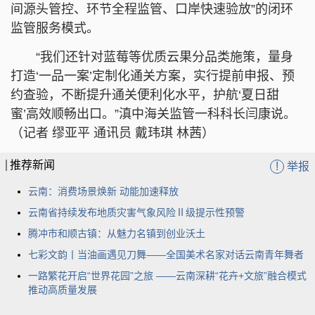
间源头管控、环节全程监管、口岸快速验放”的闭环
监管服务模式。
“我们还针对蓝莓等优质云果分品类施策，量身
打造‘一品一案’定制化通关方案，实行提前申报、预
约查验，不断提升通关便利化水平，护航‘夏日甜
蜜’高效顺畅出口。”滇中海关监管一科科长闫康说。
（记者 缪亚平 通讯员 戴玮琪 林茜）
推荐新闻
!
举报
云南：消费场景焕新 动能加速释放
云南省持续发布地质灾害气象风险Ⅱ级提示性预警
腾冲市和顺古镇：从魅力名镇到创业沃土
七彩文韵丨当油画遇见刀舞——全国美术名家对话云南青年舞者
一路繁花开启“世界花园”之旅 ——云南深耕“花卉+文旅”融合模式
推动高质量发展