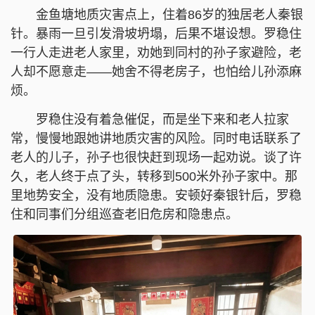
金鱼塘地质灾害点上，住着86岁的独居老人秦银
针。暴雨一旦引发滑坡坍塌，后果不堪设想。罗稳住
一行人走进老人家里，劝她到同村的孙子家避险，老
人却不愿意走——她舍不得老房子，也怕给儿孙添麻
烦。
罗稳住没有着急催促，而是坐下来和老人拉家
常，慢慢地跟她讲地质灾害的风险。同时电话联系了
老人的儿子，孙子也很快赶到现场一起劝说。谈了许
久，老人终于点了头，转移到500米外孙子家中。那
里地势安全，没有地质隐患。安顿好秦银针后，罗稳
住和同事们分组巡查老旧危房和隐患点。