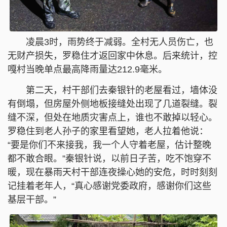
凌晨3时，雨势终于减弱。全村无人员伤亡，也
无财产损失，罗稳住才返回家中休息。后来统计，控
嘎村当晚单点最高降雨量达212.9毫米。
第二天，村干部们去秦银针的老屋看过，墙体没
有倒塌，但房屋外侧地板接缝处出现了几道裂缝。裂
缝不深，但处在地质灾害点上，谁也不敢掉以轻心。
罗稳住到老人孙子的家里看望她，老人拉着他说：
“要是你们不来接我，我一个人守着老屋，估计整晚
都不敢合眼。”秦银针说，以前日子苦，吃不饱穿不
暖，现在暴雨天村干部连夜操心她的安危，时时刻刻
记挂着老年人，“真心感谢党委政府，感谢你们这些
基层干部。”