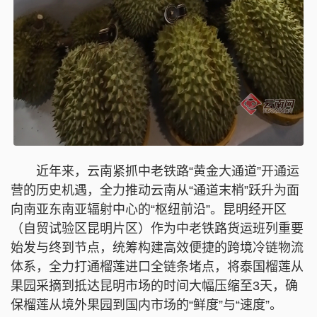
近年来，云南紧抓中老铁路“黄金大通道”开通运
营的历史机遇，全力推动云南从“通道末梢”跃升为面
向南亚东南亚辐射中心的“枢纽前沿”。昆明经开区
（自贸试验区昆明片区）作为中老铁路货运班列重要
始发与终到节点，统筹构建高效便捷的跨境冷链物流
体系，全力打通榴莲进口全链条堵点，将泰国榴莲从
果园采摘到抵达昆明市场的时间大幅压缩至3天，确
保榴莲从境外果园到国内市场的“鲜度”与“速度”。