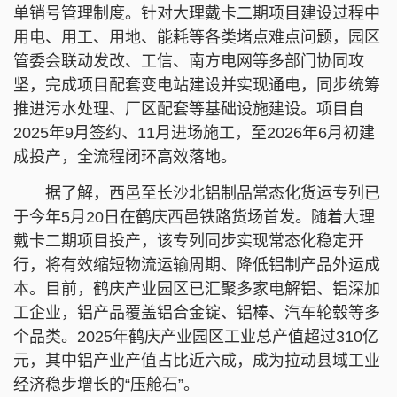
单销号管理制度。针对大理戴卡二期项目建设过程中
用电、用工、用地、能耗等各类堵点难点问题，园区
管委会联动发改、工信、南方电网等多部门协同攻
坚，完成项目配套变电站建设并实现通电，同步统筹
推进污水处理、厂区配套等基础设施建设。项目自
2025年9月签约、11月进场施工，至2026年6月初建
成投产，全流程闭环高效落地。
据了解，西邑至长沙北铝制品常态化货运专列已
于今年5月20日在鹤庆西邑铁路货场首发。随着大理
戴卡二期项目投产，该专列同步实现常态化稳定开
行，将有效缩短物流运输周期、降低铝制产品外运成
本。目前，鹤庆产业园区已汇聚多家电解铝、铝深加
工企业，铝产品覆盖铝合金锭、铝棒、汽车轮毂等多
个品类。2025年鹤庆产业园区工业总产值超过310亿
元，其中铝产业产值占比近六成，成为拉动县域工业
经济稳步增长的“压舱石”。