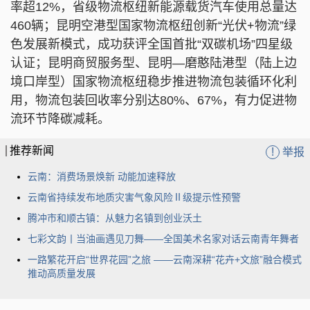
率超12%，省级物流枢纽新能源载货汽车使用总量达
460辆；昆明空港型国家物流枢纽创新“光伏+物流”绿
色发展新模式，成功获评全国首批“双碳机场”四星级
认证；昆明商贸服务型、昆明—磨憨陆港型（陆上边
境口岸型）国家物流枢纽稳步推进物流包装循环化利
用，物流包装回收率分别达80%、67%，有力促进物
流环节降碳减耗。
推荐新闻
!
举报
云南：消费场景焕新 动能加速释放
云南省持续发布地质灾害气象风险Ⅱ级提示性预警
腾冲市和顺古镇：从魅力名镇到创业沃土
七彩文韵丨当油画遇见刀舞——全国美术名家对话云南青年舞者
一路繁花开启“世界花园”之旅 ——云南深耕“花卉+文旅”融合模式
推动高质量发展