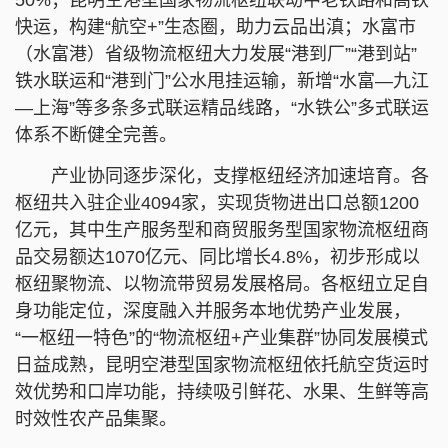
快运，构建“航空+”生态圈，助力云品出滇；水富市
（水富港）省级物流枢纽大力发展“港到厂”“港到站”
铁水联运和“港到门”公水甩挂运输，新增“水富—九江
—上海”等多条多式联运精品线路，“水铁公”多式联运
体系不断健全完善。
产业协同逐步深化，支撑枢纽经济加速培育。各
枢纽共入驻企业4094家，实现货物进出口总额1200
亿元，其中生产服务型和商贸服务型国家物流枢纽商
品交易额达1070亿元、同比增长4.8%，初步形成以
枢纽聚物流、以物流带贸易发展格局。各枢纽立足自
身功能定位，深度融入并服务本地优势产业发展，
“一枢纽一特色”的“物流枢纽+产业集群”协同发展模式
日益成熟，昆明空港型国家物流枢纽依托航空货运时
效优势和口岸功能，持续吸引鲜花、水果、生鲜等高
时效性农产品集聚。