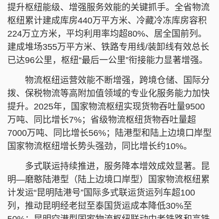
提升枢纽能级、增强服务效能的关键抓手。全省物流
枢纽累计建成库房440万平方米、冷藏冷冻库房容积
224万立方米，平均利用率均超80%、居全国前列。
建成堆场355万平方米、铁路专用线/装卸线有效总长
已达96公里，枢纽“最后一公里”衔接能力显著增强。
物流枢纽运营效能不断增强，跨境仓储、国际分
拨、保税物流等高附加值领域的专业化服务能力加快
提升。2025年，国家物流枢纽实现货物吞吐量9500
万吨、同比增长7%；省级物流枢纽货物吞吐量超
7000万吨、同比增长56%；陆港型和陆上边境口岸型
国家物流枢纽增长势头强劲，同比增长约10%。
多式联运持续推进，服务降本增效成效显著。昆
明—磨憨陆港型（陆上边境口岸型）国家物流枢纽累
计发运“昆明陆港号”国际多式联运货运列车超100
列，推动昆明经老挝至泰国货运成本降低30%至
50%；昆明空港型国家物流枢纽联动中老铁路和高铁