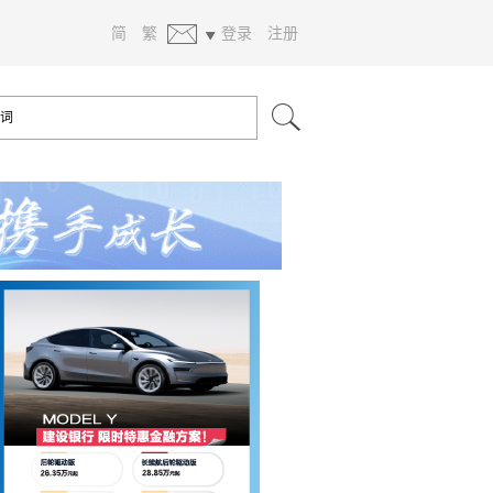
简
繁
登录
注册