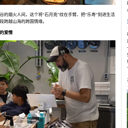
谷
的烟火人间，这个将“石月亮”纹在手臂、把“乐寿”刻进生活
段跨越山海的跨国情缘。
的爱情