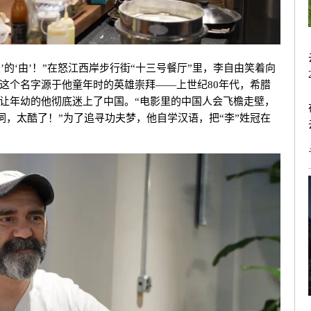
’的‘由’！”
在怒江西岸步行街“十三号餐厅”里，李自由笑着向
这个名字源于他童年时的英雄崇拜——上世纪80年代，希腊
让年幼的他彻底迷上了中国。
“电影里的中国人会飞檐走壁，
的词，太酷了！”
为了追寻功夫梦，他自学汉语，把“李”姓冠在