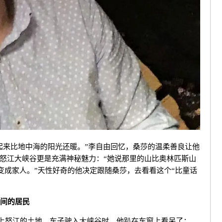
起来比地中海的阳光还暖。”
李自由回忆，桑莎的温柔善良让他
怒江大峡谷更是充满神秘魅力：
“她说那里的山比奥林匹斯山
变成家人。
”
天性好奇的他决定跟随桑莎，去看看这个“比童话
心间的居民
次踏上怒江的土地。车子驶入大峡谷时，他趴在车窗上看呆了：