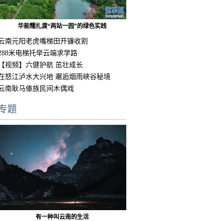
华能糯扎渡“两站一园”的绿色实践
云南元阳老虎嘴梯田开镰收割
288米电梯托举云端求学路
【视频】六健护航 茁壮成长
在怒江泸水大兴地 邂逅烟雨峡谷秘境
云南耿马傣族民间木偶戏
专题
有一种叫云南的生活