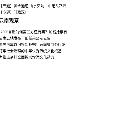
【专题】黄金通道 山水交响丨中老铁路开
通
【专题】时政深1°
云南观察
12306售罄为何第三方还有票？加钱抢票有
用
云南五地发布干部任前公示公告
事关汽车以旧换新补贴！云南省商务厅发
布公
打牢社会治理的中华优秀传统文化根基
为推进乡村全面振兴增添文化动力