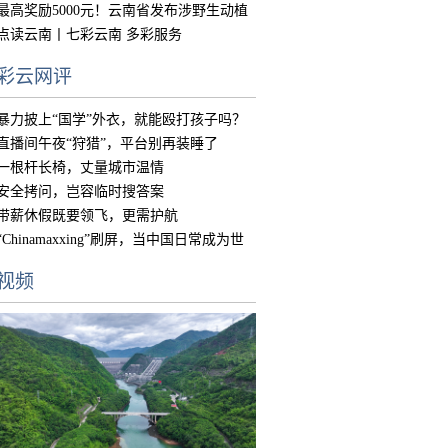
中国
最高奖励5000元！云南省发布涉野生动植
物违
点读云南丨七彩云南 多彩服务
彩云网评
暴力披上“国学”外衣，就能殴打孩子吗？
直播间午夜“狩猎”，平台别再装睡了
一根杆长椅，丈量城市温情
安全拷问，岂容临时搜答案
带薪休假既要领飞，更需护航
“Chinamaxxing”刷屏，当中国日常成为世
界
视频