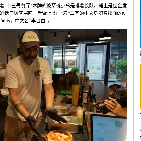
着“十三号餐厅”木牌的披萨摊点总是排着长队。摊主是位金发
通话与顾客寒暄，手臂上“乐”“寿”二字的中文身随着揉面的动
fteris
，中文名“李自由”。