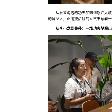
从爱琴海边的功夫梦想到
怒江大峡
的异乡人，正用披萨饼的香气书写着一
从李小龙到桑莎：一场功夫梦牵出