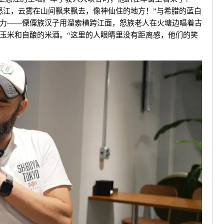
怒江，云雾在山间飘来飘去，像神仙住的地方！”
与希腊的蓝白
力——傈僳族汉子用溜索横跨江面，怒族老人在火塘边唱着古
玉米和自酿的米酒。
“这里的人眼睛里没有距离感，他们的笑