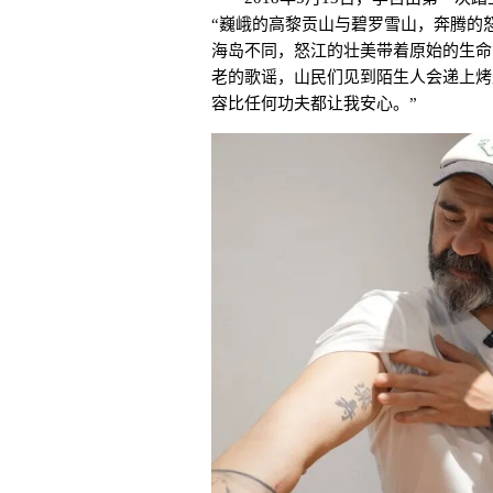
“巍峨的高黎贡山与碧罗雪山，奔腾的
海岛不同，怒江的壮美带着原始的生命
老的歌谣，山民们见到陌生人会递上烤
容比任何功夫都让我安心。”