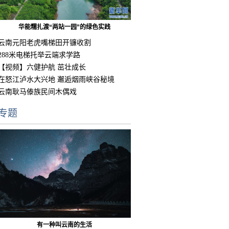
华能糯扎渡“两站一园”的绿色实践
云南元阳老虎嘴梯田开镰收割
288米电梯托举云端求学路
【视频】六健护航 茁壮成长
在怒江泸水大兴地 邂逅烟雨峡谷秘境
云南耿马傣族民间木偶戏
专题
有一种叫云南的生活