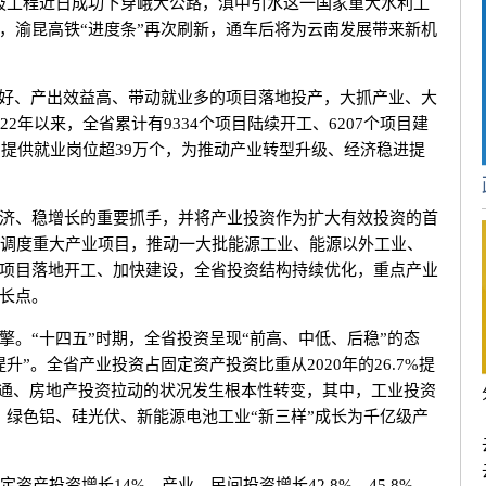
吸工程近日成功下穿峨大公路，滇中引水这一国家重大水利工
，渝昆高铁“进度条”再次刷新，通车后将为云南发展带来新机
好、产出效益高、带动就业多的项目落地投产，大抓产业、大
2年以来，全省累计有9334个项目陆续开工、6207个项目建
，提供就业岗位超39万个，为推动产业转型升级、经济稳进提
、稳增长的重要抓手，并将产业投资作为扩大有效投资的首
度调度重大产业项目，推动一大批能源工业、能源以外工业、
项目落地开工、加快建设，全省投资结构持续优化，重点产业
长点。
“十四五”时期，全省投资呈现“前高、中低、后稳”的态
”。全省产业投资占固定资产投资比重从2020年的26.7%提
依靠交通、房地产投资拉动的状况发生根本性转变，其中，工业投资
倍增，绿色铝、硅光伏、新能源电池工业“新三样”成长为千亿级产
产投资增长14%，产业、民间投资增长42.8%、45.8%，