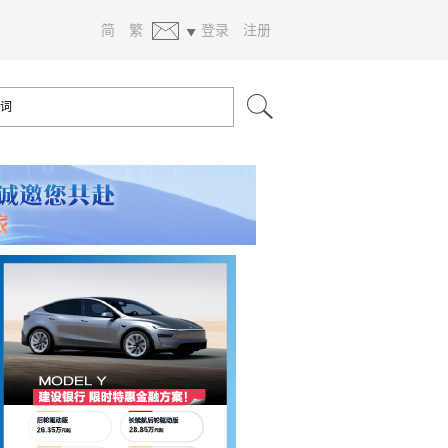
简
繁
登录
注册