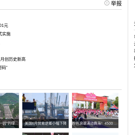
举报
01元
式实施
照
首月创历史新高
码”
华能糯扎渡“两站一园”的绿色实践
美国6月贸易逆差小幅下降
粉色浪潮涌动彝海！4500余名跑者乐跑楚雄喜迎火把节