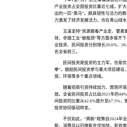
产业投资占全部投资比重近七成，扩大
出的一匹“黑马”。颇具韧性与活力的
力激发了经济发展活力，也在青山绿水
玉溪坚持“资源跟着产业走、要素跟
效、非烟工业“破瓶颈”等方面多管齐下
业投资、民间投资分别增长20.6%、2
名全省前三。
民间投资是投资的主力军，也是优化
拳”，鼓励民间投资参与重大项目建设
旅、环保等多个重点领域。
随着招商引资持续加力、营商环境不
放。全省民间投资占比由2021年的44%
间投资的比重从42.6%提升至67.
投资协同驱动转变。
不仅如此，“两新”政策自2024年
新、消费品以旧换新步伐加快，有效激