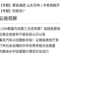
【专题】黄金通道 山水交响丨中老铁路开
通
【专题】时政深1°
云南观察
12306售罄为何第三方还有票？加钱抢票有
用
云南五地发布干部任前公示公告
事关汽车以旧换新补贴！云南省商务厅发
布公
打牢社会治理的中华优秀传统文化根基
为推进乡村全面振兴增添文化动力