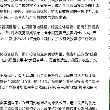
有效投资综合成效排名全省第一，成为今年云南投资版图上杀
数据背后，是怒江深挖资源优势、扩大有效投资的积极作为，有
间蹚出一条生态与产业协同发展的双赢路。
着项目跑”，在项目落地建设、经营主体培育、招商引资提质
，1至7月收获亮眼成绩单：全市固定资产投资增长7.6%，产
6.3%，新引进45个1亿元以上项目，扩大有效投资综合成效排
投资结构、提升投资效益的关键力量。我省打出政策“组合
，在高质量发展中“大显身手”，覆盖制造业、能源、农业、文
断优化，有力调动民营企业积极性，民间投资活力持续释
提升至2025年1至8月的45.2%，特别是产业民间投资占全部民
5%，推动全省投资增长由主要依靠政府投资带动向政府投资和民间
全面实施以来，在云南形成显著的乘数效应，老旧设备淘汰更
发了消费潜力和投资活力，政策红利正不断转化为发展动能。