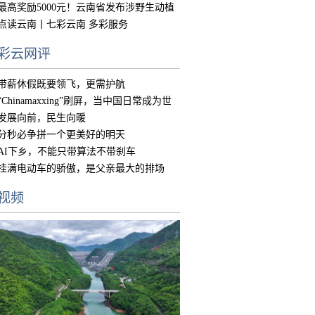
中国
最高奖励5000元！云南省发布涉野生动植
物违
点读云南丨七彩云南 多彩服务
彩云网评
带薪休假既要领飞，更需护航
“Chinamaxxing”刷屏，当中国日常成为世
界
发展向前，民生向暖
分秒必争拼一个更美好的明天
AI下乡，不能只带算法不带刹车
挂满电动车的骄傲，是父亲最大的排场
视频