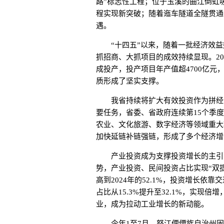
路”标志性工程；位于玉溪的曲江倒虹
程实现新突破；随着迤车隧道全隧贯通
遇。
“十四五”以来，随着一批经济效益
抓招商、大抓项目的成效持续显现。202
成投产，投产项目年产值超4700亿元
质形成了坚实支撑。
我省持续将扩大有效投资作为拼经济
要任务，省委、省政府连续第15个季
农业、文化旅游、数字经济等领域重大
加快延链补链强链，形成了多个经济增
产业投资成为支撑投资增长的主引擎。
势，产业投资、民间投资占比实现“双提升
高到2024年的52.1%，投资增长
占比从15.3%提升至32.1%，实现
业，成为拉动工业增长的新动能。
今年1至7月，怒江傈僳族自治州固定资