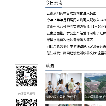
今日云南
·
云南道地药材首次规模化进入韩国
·
今年上半年昆明居民人均可支配收入243
·
文山州出台长护险实施方案 9月1日起正
·
云南全面推广食品生产经营许可电子证
·
老挝水电首次送达粤港澳大湾区
·
同比增长38%！中老铁路跨境客流暑运
·
怒江福贡：路网建设激活峡谷文旅“流量密
读图
关注云南发布
云南巧家：暑期托管守护孩子快乐假期