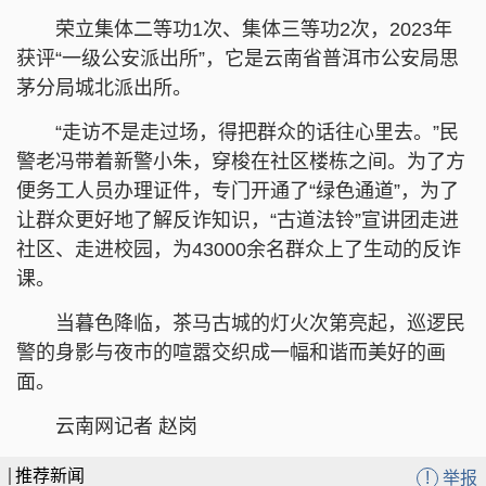
荣立集体二等功1次、集体三等功2次，2023年
获评“一级公安派出所”，它是云南省普洱市公安局思
茅分局城北派出所。
“走访不是走过场，得把群众的话往心里去。”民
警老冯带着新警小朱，穿梭在社区楼栋之间。为了方
便务工人员办理证件，专门开通了“绿色通道”，为了
让群众更好地了解反诈知识，“古道法铃”宣讲团走进
社区、走进校园，为43000余名群众上了生动的反诈
课。
当暮色降临，茶马古城的灯火次第亮起，巡逻民
警的身影与夜市的喧嚣交织成一幅和谐而美好的画
面。
云南网记者 赵岗
推荐新闻
!
举报