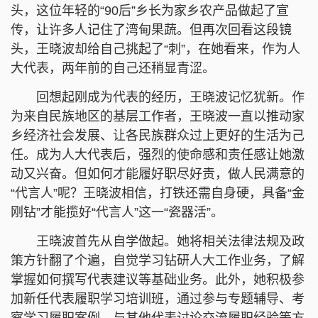
头，这位年轻的“90后”乡长为家乡农产品做起了宣
传，让许多人记住了湾甸果蔬。但再次回看这段镜
头，王晓波却给自己挑起了“刺”，在她看来，作为人
大代表，两年前的自己还稍显青涩。
回想起刚成为代表的经历，王晓波记忆犹新。作
为来自民族地区的基层工作者，王晓波一直以推动家
乡经济社会发展、让各民族群众过上更好的生活为己
任。成为人大代表后，强烈的使命感和责任感让她激
动又兴奋。但如何才能履好职尽好责，做人民满意的
“代言人”呢？王晓波相信，打铁还需自身硬，具备“金
刚钻”才能揽好“代言人”这一“瓷器活”。
王晓波首先从自学做起。她将相关法律法规及政
策方针翻了个遍，自觉学习钻研人大工作业务，了解
掌握如何撰写代表建议等基础业务。此外，她积极参
加新任代表履职学习培训班，通过参与专题辅导、考