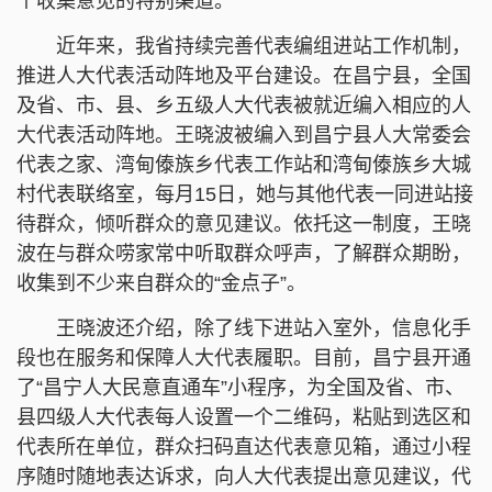
个收集意见的特别渠道。
近年来，我省持续完善代表编组进站工作机制，
推进人大代表活动阵地及平台建设。在昌宁县，全国
及省、市、县、乡五级人大代表被就近编入相应的人
大代表活动阵地。王晓波被编入到昌宁县人大常委会
代表之家、湾甸傣族乡代表工作站和湾甸傣族乡大城
村代表联络室，每月15日，她与其他代表一同进站接
待群众，倾听群众的意见建议。依托这一制度，王晓
波在与群众唠家常中听取群众呼声，了解群众期盼，
收集到不少来自群众的“金点子”。
王晓波还介绍，除了线下进站入室外，信息化手
段也在服务和保障人大代表履职。目前，昌宁县开通
了“昌宁人大民意直通车”小程序，为全国及省、市、
县四级人大代表每人设置一个二维码，粘贴到选区和
代表所在单位，群众扫码直达代表意见箱，通过小程
序随时随地表达诉求，向人大代表提出意见建议，代