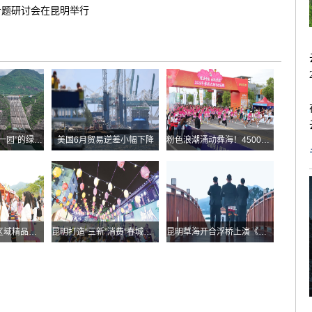
专题研讨会在昆明举行
华能糯扎渡“两站一园”的绿色实践
美国6月贸易逆差小幅下降
粉色浪潮涌动彝海！4500余名跑者乐跑楚雄喜迎火把节
云南发布多条跨区域精品自驾线路
昆明打造“三新”消费“春城样板”
昆明草海开合浮桥上演《目瑙纵歌》刀舞