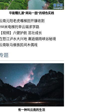
华能糯扎渡“两站一园”的绿色实践
云南元阳老虎嘴梯田开镰收割
288米电梯托举云端求学路
【视频】六健护航 茁壮成长
在怒江泸水大兴地 邂逅烟雨峡谷秘境
云南耿马傣族民间木偶戏
专题
有一种叫云南的生活