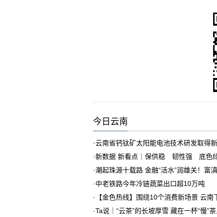
今日云南
·
云南省钙钛矿太阳能电池技术研发取得
·
新数据 新看点｜保供稳 韧性强 底色
·
潮起珠源十载路 金融“活水”润雄关！富
·
中老铁路今年冷链蔬菜出口超10万吨
·
【金色热线】围绕10个消费新场景 云
·
Ta说｜“云茶”的长坡厚雪 藏在一杯“慢”