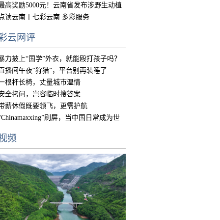
中国
最高奖励5000元！云南省发布涉野生动植
物违
点读云南丨七彩云南 多彩服务
彩云网评
暴力披上“国学”外衣，就能殴打孩子吗？
直播间午夜“狩猎”，平台别再装睡了
一根杆长椅，丈量城市温情
安全拷问，岂容临时搜答案
带薪休假既要领飞，更需护航
“Chinamaxxing”刷屏，当中国日常成为世
界
视频