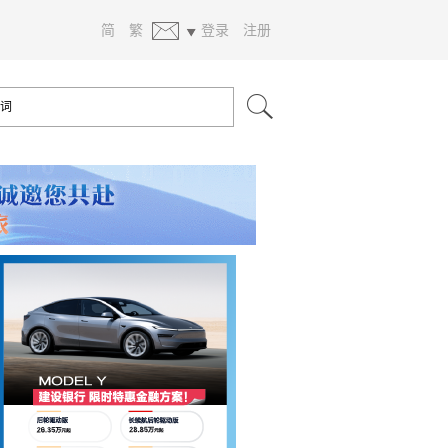
简
繁
登录
注册