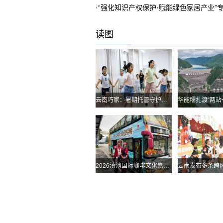
·
“强化知识产权保护·赋能绿色家居产业”
读图
云南巧家：暑期托管守护孩子快乐假期
2026滇池国际咖啡文化嘉年华怎么去？最全交通攻略戳进来→