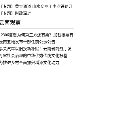
【专题】黄金通道 山水交响丨中老铁路开
通
【专题】时政深1°
云南观察
12306售罄为何第三方还有票？加钱抢票有
用
云南五地发布干部任前公示公告
事关汽车以旧换新补贴！云南省商务厅发
布公
打牢社会治理的中华优秀传统文化根基
为推进乡村全面振兴增添文化动力