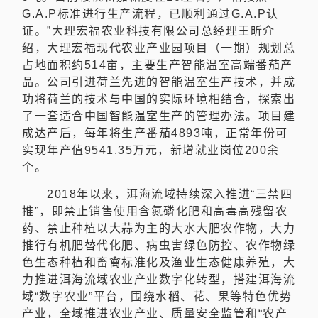
G.A.P标准进行生产流程，已顺利通过G.A.P认
证。”大理宏福农业科技有限公司总经理王昕介
绍，大理宏福现代农业产业园项目（一期）规划总
占地面积约514亩，主要生产智能温室高端番茄产
品。公司引进荷兰先进的智能温室生产技术，并成
功将荷兰的技术与中国的实际环境相结合，探索出
了一套适合中国智能温室生产的管理办法。项目建
成达产后，每年将生产番茄4893吨，正常年份可
实现年产值9541.35万元，新增就业岗位200余
个。
2018年以来，洱海流域持续深入推进“三禁四
推”，即禁止销售使用含氮磷化肥和高毒高残留农
药、禁止种植以大蒜为主的大水大肥农作物，大力
推行有机肥替代化肥、病虫害绿色防控、农作物绿
色生态种植和畜禽标准化及渔业生态健康养殖，大
力推进洱海流域农业产业数字化转型，搭建洱海流
域“数字农业”平台，围绕水稻、花、果等特色优势
产业，全域推进农业产业、质量安全监管和“农产