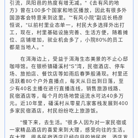
引流，凤阳邑的热度有增无减。“《去有风的地
方》曾在100多个国家和地区播放，因此有很多外
国游客会特意来到这里。”“有风小院”副店长杨彦
恒说，“以前村里业态单一，村民大多选择外出打
工，现在，村里基础设施完善、生活方便，随着摊
位、店铺增加，就业机会多了，小院80%的员工
都是当地人。”
在洱海边上，受益于洱海生态美景的不止心邸
咖啡馆。在银桥镇磻溪村“S”湾，民宿酒店、停车
场、旅拍店、餐饮店等如雨后春笋般涌现。村里还
活跃着80个户外直播点，每天从日出到日落，至
少有40名主播在进行直播连线，销售旅游线路、
民宿酒店等，每个月的场地营运流水可达40多万
元。近10年里，磻溪村从零星几家客栈发展到400
多家民宿酒店，村民纷纷吃上旅游饭。
“慢下来，去生活。”很多人因为对一家民宿或
一家精品酒店的喜爱来到大理，感受向往的生活。
在大理，很多民宿酒店已经向目的地民宿、酒店发