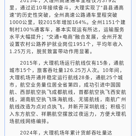
2015年，大理州高速通车里程仅为379公
里，通过近10年接续奋斗，大理实现了“县县通高
速”的历史性突破，全州高速公路通车里程突破
1000公里，较2015年增加164%。全州1151个建
制村100%通客车，基本实现运有所达，运输服务
水平大幅提升；“交通+电商”融合发展，全州开发
设置农村公路养护就业岗位1951个，平均年收入
1.25万元，脱贫致富带动作用显著。
2015年，大理机场运行航线仅有15条，通航
城市15个，旅客吞吐量126.25万人次。10年间，
大理机场开通并稳定运行航线28条，通航25个城
市，航空业务量位居全省第四，成功引进中国国
航、西部航空执飞成都航线，首都航空执飞西安航
线，湖南航空执飞珠海航线、无锡航线，南航广州
航线改造为点对点执飞，并新开深圳航线；积极引
入东方航空、祥鹏航空摆放过夜运力，方便大理机
场航线网络编排。
2024年，大理机场年累计货邮吞吐量达