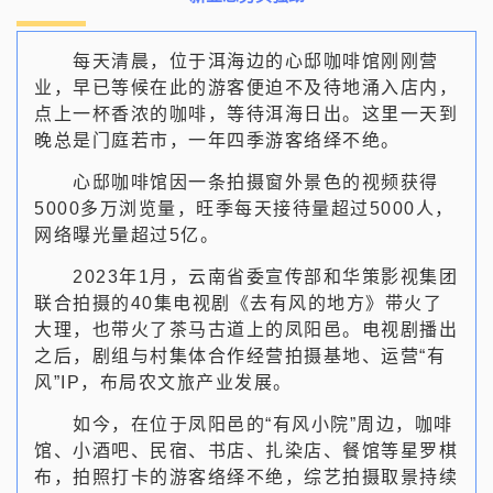
每天清晨，位于洱海边的心邸咖啡馆刚刚营
业，早已等候在此的游客便迫不及待地涌入店内，
点上一杯香浓的咖啡，等待洱海日出。这里一天到
晚总是门庭若市，一年四季游客络绎不绝。
心邸咖啡馆因一条拍摄窗外景色的视频获得
5000多万浏览量，旺季每天接待量超过5000人，
网络曝光量超过5亿。
2023年1月，云南省委宣传部和华策影视集团
联合拍摄的40集电视剧《去有风的地方》带火了
大理，也带火了茶马古道上的凤阳邑。电视剧播出
之后，剧组与村集体合作经营拍摄基地、运营“有
风”IP，布局农文旅产业发展。
如今，在位于凤阳邑的“有风小院”周边，咖啡
馆、小酒吧、民宿、书店、扎染店、餐馆等星罗棋
布，拍照打卡的游客络绎不绝，综艺拍摄取景持续