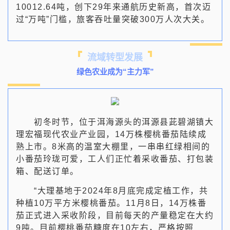
10012.64吨，创下29年来通航历史新高，首次迈
过“万吨”门槛，旅客吞吐量突破300万人次大关。
流域转型发展
绿色农业成为“主力军”
初冬时节，位于洱海源头的洱源县茈碧湖镇大
理宏福现代农业产业园，14万株樱桃番茄陆续成
熟上市。8米高的温室大棚里，一串串红绿相间的
小番茄玲珑可爱，工人们正忙着采收番茄、打包装
箱、配送订单。
“大理基地于2024年8月底完成定植工作，共
种植10万平方米樱桃番茄。11月8日，14万株番
茄正式进入采收阶段，目前每天的产量稳定在大约
9吨。目前樱桃番茄糖度在10左右，严格按照