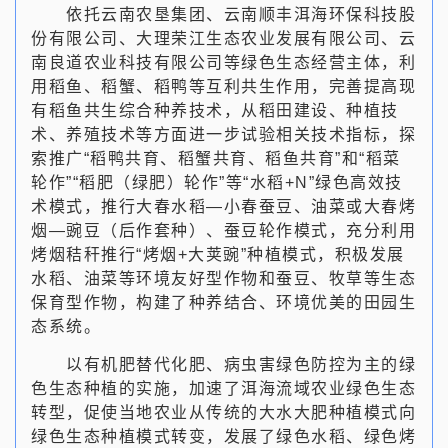
依托云南农垦集团、云南顺丰洱海环保科技股
份有限公司、大理荣江生态农业发展有限公司、云
南良道农业科技有限公司等绿色生态经营主体，利
用稻鱼、稻蟹、稻鸭等互利共生作用，完善提高现
有稻鱼共生综合种养技术，从稻田建设、种植技
术、养殖技术等方面进一步试验相关技术指标，探
索推广“稻鸭共育、稻蟹共育、稻鱼共育”和“稻菜
轮作”“稻肥（绿肥）轮作”等“水稻+N”绿色高效技
术模式，推行大春水稻—小春蚕豆、油菜或大春烤
烟—豌豆（后作套种）、蚕豆轮作模式，充分利用
烤烟秸秆推行“烤烟+大荚豌”种植模式，积极发展
水稻、油菜等环境友好型作物和蚕豆、牧草等生态
保育型作物，构建了种养结合、环境优美的田园生
态系统。
以有机肥替代化肥、病虫害绿色防控为主的绿
色生态种植的实施，加速了洱海流域农业绿色生态
转型，促使当地农业从传统的大水大肥种植模式向
绿色生态种植模式转变，发展了绿色水稻、绿色烤