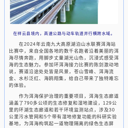
在祥云县境内，高速公路与动车轨道并行横跨水域。
在2024年云南九大高原湖泊山水联赛洱海站
比赛中，来自全国各地的数千名跑者沿着美丽的洱
海尽情奔跑，用脚步丈量湖光山色，沉浸式感受洱
海的生态魅力。参加环洱海接力比赛的陈剑激动地
说，赛道沿途处处皆是风景，苍山雪峰、洱海流
金、水杉泛红、海鸥翔集，给自己带来了独特难忘
的体验。
作为洱海保护治理的重要项目，洱海生态廊道
涵盖了790多公顷的生态修复和湿地建设，129公
里的环湖生态廊道和若干环境监测站点，涉及30
公里污水管网和5个带有湿地修复功能的科研实验
基地，为洱海构筑起一道物理隔离的绿色生态屏