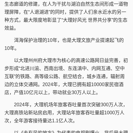
生态廊道的修建，在人为干扰与湖泊自然生态间形成一道物
理屏障，在“人退湖进”的同时，提供了人们亲水近水的另一
种方式，最大限度地彰显了“大理好风光 世界共分享”的生态
效益。
洱海保护治理的10年，也是大理文旅产业提速起飞的
10年。
以大理州州府大理市为核心的高速公路网日益完善，初
步形成“北进川渝、西南出境、东连滇中、内网互通、空中
互联”的铁路、高等级公路、航空结合，城乡连通，辐射周
边的立体交通网。2024年，大理已拥有超10000家民宿酒
店，产值10亿元以上，带动就业30万人以上。
2024年，大理机场年旅客吞吐量首次突破300万人次，
大理高铁站新站房启用，大理站年旅客吞吐量超1000万人
次，全年游客接待量达1.1亿人次‌‌。
以《去有风的地方》为代表的电视剧爆火，背后是大理