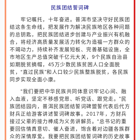
民族团结誓词碑
牢记嘱托，十年奋进。普洱市坚决守好民族团
结这条生命线，把发展作为解决民族地区各种问题
的总钥匙，把民族团结进步创建与产业振兴有机融
合，将经济高质量发展活力转化为造福一方群众的
不竭动力，持续补齐发展短板、完善基础设施，全
市地区生产总值突破千亿元大关，9个民族自治县
如期脱贫摘帽，45万少数民族贫困人口全面脱
贫，“直过民族”和人口较少民族整族脱贫，各民族
同步实现全面小康。
“我们要把中华民族共同体意识牢记心间、融
入血液，坚定不移感党恩、听党话、跟党走。”民
族团结园内，普洱民族团结誓词碑盟誓代表后代方
财兵正给游客讲述誓词碑故事。2017年，方财兵
接过父辈的接力棒成为义务讲解员。“总书记的重
要回信情真意切、催人奋进，饱含着对边疆各族群
众的深情厚爱。我要把民族团结誓词碑的历史故事