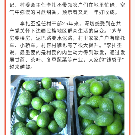
边境繁荣发展、边民团结幸福、边防安全稳固的生
动画卷。沿边地区“一村一品”产业发展格局基本形
成，人均经济作物面积达6.58亩，村集体经济经
营性年收入均达10万元以上。放眼普洱大地，民
族地区高质量发展的底气更足、成色更足、信心更
足。
现在正值甘蔗丰收季，在澜沧拉祜族自治县木
戛乡勐糯村2500亩成熟蔗林里，勐糯村党支部书
记、村委会主任李扎丕带领农户们在地里忙碌，空
气中弥漫的甘蔗甜香，预示着又是一年好收成。
李扎丕担任村干部25年来，深切感受到在共
产党关怀下边疆民族地区群众生活的巨变。“茅草
房变楼房，泥巴路变水泥路，村里家家户户有摩托
车、小轿车，村容村貌也有了很大提升。”李扎丕
说，最重要的是村民的内生动力得到激发，通过发
展甘蔗、茶叶、冬季蔬菜等产业，大家的“钱袋子”
越来越鼓。