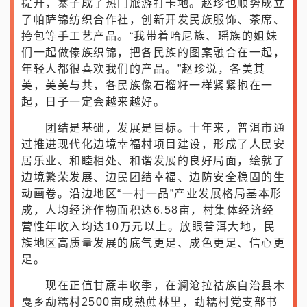
为更好帮助群众脱贫致富，整董镇党委和政府
带领各族群众积极发展茶叶、坚果、橡胶等特色产
业，并立足自然资源优势和深厚的文化底蕴，打造
原生态傣文化精品旅游村寨。村民的收入有了显著
提升，寨子成了热门旅游打卡地。赵珍也顺势成立
了帕萨锦纺织合作社，创新开发民族服饰、茶席、
挎包等手工艺产品。“我带着哈尼族、瑶族的姐妹
们一起做傣族织锦，把各民族的图案融合在一起，
年轻人都很喜欢我们的产品。”赵珍说，各美其
美，美美与共，各民族像石榴籽一样紧紧抱在一
起，日子一定会越来越好。
团结是基础，发展是目标。十年来，普洱市通
过推进现代化边境幸福村项目建设，形成了人民安
居乐业、和睦相处、和谐发展的良好局面，绘就了