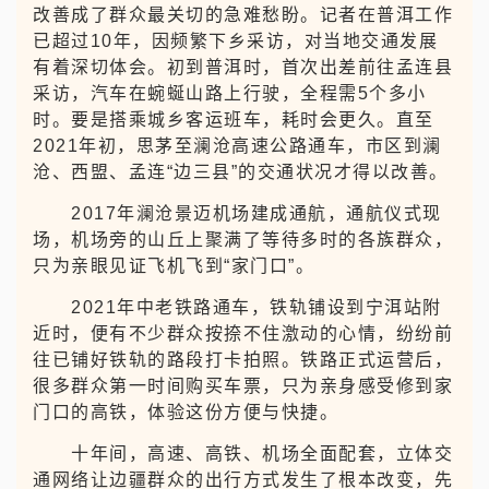
2024年11月，普洱市组织19名盟誓代表后代
赴京参观，重温先辈走过的路。时隔74年，代表
后代们一路上看到的人、事、物与先辈们截然不
同，然而不变的是边疆人民心向北京、一心向党的
铮铮誓言。
普洱是云南省面积最大的州市，山区面积占
98.3%，一直以来交通成为发展最大的瓶颈，交通
改善成了群众最关切的急难愁盼。记者在普洱工作
已超过10年，因频繁下乡采访，对当地交通发展
有着深切体会。初到普洱时，首次出差前往孟连县
采访，汽车在蜿蜒山路上行驶，全程需5个多小
时。要是搭乘城乡客运班车，耗时会更久。直至
2021年初，思茅至澜沧高速公路通车，市区到澜
沧、西盟、孟连“边三县”的交通状况才得以改善。
2017年澜沧景迈机场建成通航，通航仪式现
场，机场旁的山丘上聚满了等待多时的各族群众，
只为亲眼见证飞机飞到“家门口”。