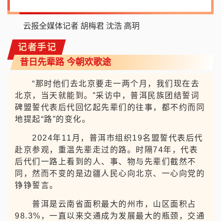
号全面覆盖，一幅现代化生活图景徐徐展开。村民
日子越过越红火，边境村庄愈发美丽宜居。
牢记嘱托，沿着习近平总书记指引的方向，普
洱市把各族人民对美好生活的向往作为奋斗目标，
牢固树立“各民族都是一家人，一家人都要过上好
日子”的信念，同心同德、砥砺奋进，谱写了经济
发展、民族团结、社会和谐的精彩华章。
云报全媒体记者 胡梅君 沈浩 高玥
记者手记
昔日先辈路 今朝欢歌途
“那时他们去北京要走一两个月，我们现在去
北京，当天就能到。”采访中，普洱民族团结誓词
碑盟誓代表后代回忆起先辈们的往事，都不约而同
地提起“路”的变化。