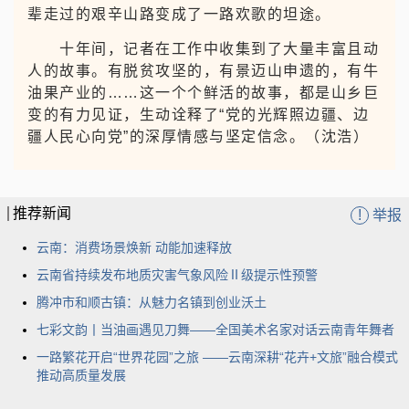
2021年中老铁路通车，铁轨铺设到宁洱站附
近时，便有不少群众按捺不住激动的心情，纷纷前
往已铺好铁轨的路段打卡拍照。铁路正式运营后，
很多群众第一时间购买车票，只为亲身感受修到家
门口的高铁，体验这份方便与快捷。
十年间，高速、高铁、机场全面配套，立体交
通网络让边疆群众的出行方式发生了根本改变，先
辈走过的艰辛山路变成了一路欢歌的坦途。
十年间，记者在工作中收集到了大量丰富且动
人的故事。有脱贫攻坚的，有景迈山申遗的，有牛
油果产业的……这一个个鲜活的故事，都是山乡巨
变的有力见证，生动诠释了“党的光辉照边疆、边
疆人民心向党”的深厚情感与坚定信念。（沈浩）
推荐新闻
!
举报