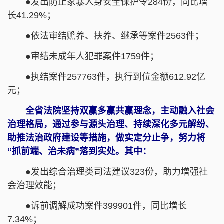
●发出防止家暴人身安全保护令284份，同比增
长41.29%；
●依法审结赡养、扶养、继承等案件2563件；
●审结未成年人犯罪案件1759件；
●执结案件257763件，执行到位金额612.92亿
元；
全省法院坚持双赢多赢共赢理念，主动融入社会
治理格局，通过参与源头治理、持续深化多元解纷、
助推法治政府建设等措施，做实定分止争，努力将
“抓前端、治未病”落到实处。其中：
●发出综合治理类司法建议323份，助力增强社
会治理效能；
●诉前调解成功案件399901件，同比增长
7.34%；