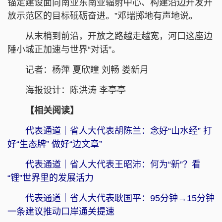
锚定建设面向南亚东南亚辐射中心、构建沿边开发开
放示范区的目标砥砺奋进。”邓瑞掷地有声地说。
从末梢到前沿，开放之路越走越宽，河口这座边
陲小城正加速与世界“对话”。
记者：杨萍 夏欣瞳 刘畅 娄新月
海报设计：陈洪涛 李亭亭
【相关阅读】
代表通道｜省人大代表胡陈兰：念好“山水经” 打
好“生态牌” 做好“边文章​”
代表通道｜省人大代表王昭沛：何为“新”？看
“锂”世界里的发展活力
代表通道｜省人大代表耿国平：95分钟→15分钟
一条建议推动口岸通关提速