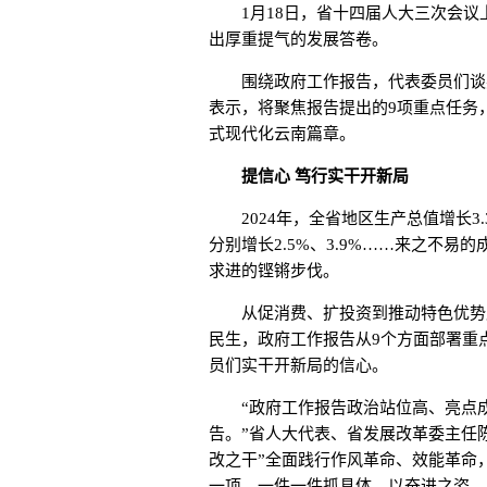
1月18日，省十四届人大三次会议
出厚重提气的发展答卷。
围绕政府工作报告，代表委员们谈感
表示，将聚焦报告提出的9项重点任务
式现代化云南篇章。
提信心 笃行实干开新局
2024年，全省地区生产总值增长3.
分别增长2.5%、3.9%……来之不
求进的铿锵步伐。
从促消费、扩投资到推动特色优势产
民生，政府工作报告从9个方面部署重
员们实干开新局的信心。
“政府工作报告政治站位高、亮点成
告。”省人大代表、省发展改革委主任陈
改之干”全面践行作风革命、效能革命
一项、一件一件抓具体，以奋进之姿、