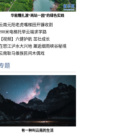
华能糯扎渡“两站一园”的绿色实践
云南元阳老虎嘴梯田开镰收割
288米电梯托举云端求学路
【视频】六健护航 茁壮成长
在怒江泸水大兴地 邂逅烟雨峡谷秘境
云南耿马傣族民间木偶戏
专题
有一种叫云南的生活