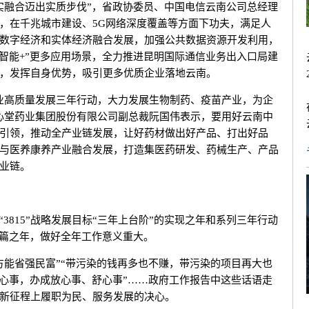
融合迈出实质步伐”，省政协委员、中国电信云南公司总经理
，在千兆城市建设、5G网络深度覆盖等方面下功夫，满足人
数字经济和实体经济融合发展，加强公共数据资源开发利用，
工智能+”更多应用场景，全力推进昆明国际通信业务出入口局建
，发挥自身优势，吸引更多优质企业落地云南。
高质量发展三年行动，大力发展生物制药、疫苗产业，为企
心堂药业集团股份有限公司副总裁阮国伟表示，要用好云南中
引领，推动全产业链发展，让好药材做出好产品、打出好品
与医养康养产业融合发展，打造集医药研发、药械生产、产品
业链。
815”战略发展目标“三年上台阶”的实现之年和系列三年行动
谋篇之年，做好全年工作意义重大。
能省强民富”“带污染的钱再多也不赚，带污染的项目再大也
上心事，办成放心事、舒心事”……政府工作报告中这些话语走
新征程上履职为民、服务发展的决心。