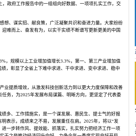
上，政府工作报告中的一组组向好数据、一项项扎实工作，交
想、谋实招、献良策，广泛凝聚共识和奋进力量。大家纷纷
，迎难而上、奋发有为，以实干实绩不断谱写更新更美的中国
3%，规模以上工业增加值增长3.3%，第一、第三产业增加值
易的成绩，彰显了全省上下难中求进、干中求进、变中求进、稳中
业提质增效，从激发科技创新活力到以更大力度保障和改善
点任务，为2025年发展布局谋篇、明晰方向，更坚定了代表委
绩多、工作措施实，是一个谋发展、惠民生、提士气的好报
明表示，成绩来之不易，发展重任在肩。2025年，将以“发
，进一步转作风、提效能、抓落实，扎实努力把经济工作一项
实干之举推动经济回升向好，力争今年一季度实现良好开局、