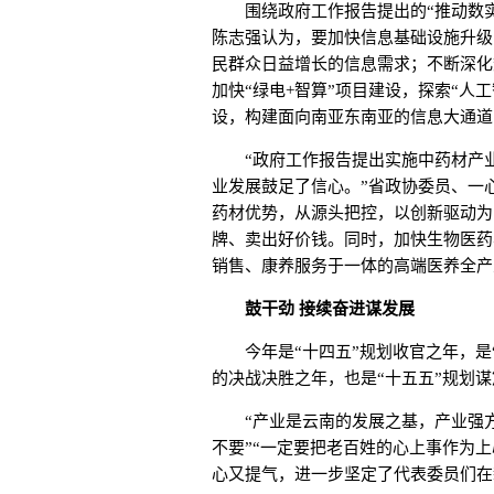
围绕政府工作报告提出的“推动数实
陈志强认为，要加快信息基础设施升级
民群众日益增长的信息需求；不断深化
加快“绿电+智算”项目建设，探索“人
设，构建面向南亚东南亚的信息大通道
“政府工作报告提出实施中药材产业
业发展鼓足了信心。”省政协委员、一
药材优势，从源头把控，以创新驱动为
牌、卖出好价钱。同时，加快生物医药
销售、康养服务于一体的高端医养全产
鼓干劲 接续奋进谋发展
今年是“十四五”规划收官之年，是“3
的决战决胜之年，也是“十五五”规划
“产业是云南的发展之基，产业强方
不要”“一定要把老百姓的心上事作为
心又提气，进一步坚定了代表委员们在