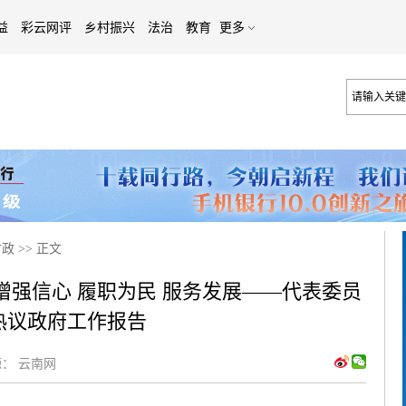
益
彩云网评
乡村振兴
法治
教育
更多
时政
>>
正文
】增强信心 履职为民 服务发展——代表委员
热议政府工作报告
：
云南网