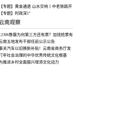
【专题】黄金通道 山水交响丨中老铁路开
通
【专题】时政深1°
云南观察
12306售罄为何第三方还有票？加钱抢票有
用
云南五地发布干部任前公示公告
事关汽车以旧换新补贴！云南省商务厅发
布公
打牢社会治理的中华优秀传统文化根基
为推进乡村全面振兴增添文化动力