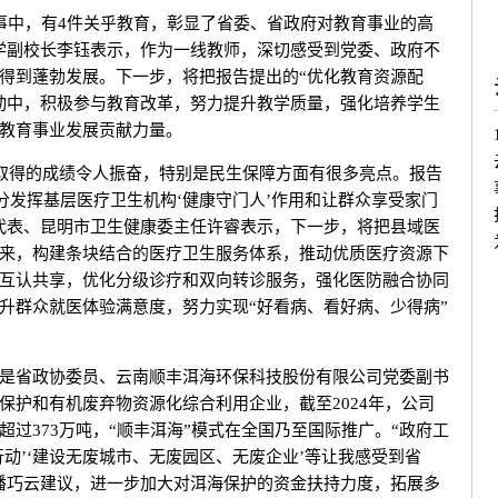
中，有4件关乎教育，彰显了省委、省政府对教育事业的高
学副校长李钰表示，作为一线教师，深切感受到党委、政府不
得到蓬勃发展。下一步，将把报告提出的“优化教育资源配
动中，积极参与教育改革，努力提升教学质量，强化培养学生
教育事业发展贡献力量。
取得的成绩令人振奋，特别是民生保障方面有很多亮点。报告
分发挥基层医疗卫生机构‘健康守门人’作用和让群众享受家门
代表、昆明市卫生健康委主任许睿表示，下一步，将把县域医
来，构建条块结合的医疗卫生服务体系，推动优质医疗资源下
互认共享，优化分级诊疗和双向转诊服务，强化医防融合协同
升群众就医体验满意度，努力实现“好看病、看好病、少得病”
省政协委员、云南顺丰洱海环保科技股份有限公司党委副书
保护和有机废弃物资源化综合利用企业，截至2024年，公司
过373万吨，“顺丰洱海”模式在全国乃至国际推广。“政府工
动’‘建设无废城市、无废园区、无废企业’等让我感受到省
潘巧云建议，进一步加大对洱海保护的资金扶持力度，拓展多