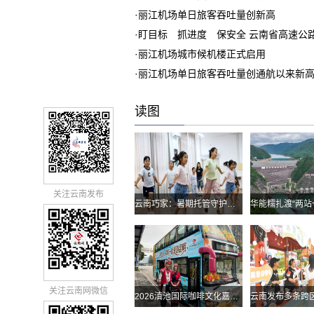
·
丽江机场单日旅客吞吐量创新高
·
盯目标 抓进度 保安全 云南省高速公
·
丽江机场城市候机楼正式启用
·
丽江机场单日旅客吞吐量创通航以来新
读图
关注云南发布
云南巧家：暑期托管守护孩子快乐假期
关注云南网微信
2026滇池国际咖啡文化嘉年华怎么去？最全交通攻略戳进来→