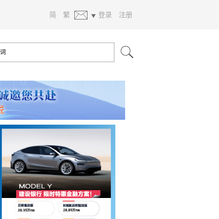
简
繁
登录
注册