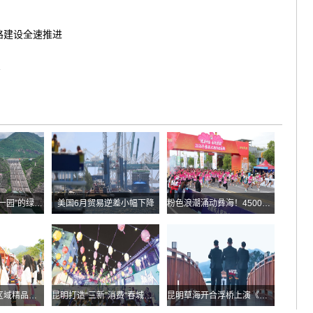
路建设全速推进
高
华能糯扎渡“两站一园”的绿色实践
美国6月贸易逆差小幅下降
粉色浪潮涌动彝海！4500余名跑者乐跑楚雄喜迎火把节
云南发布多条跨区域精品自驾线路
昆明打造“三新”消费“春城样板”
昆明草海开合浮桥上演《目瑙纵歌》刀舞