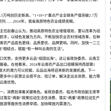
万吨创历史新高，“1+10+3”重点产业全链条产值突破2.7万
列……2024年，我省高原特色农业成绩亮眼。
任赵春山认为，推动高原特色农业增值增效，要以改革为动
抓手，以绿色发展为方向，不断加快农业农村领域改革，在种
南农产品底色更绿、品质更优、品牌更响。同时，加快一二三
”相结合，赋能“有一种叫云南的生活”。
优势，支持更多云品“组团出海”。这让省政协委员、云南艾
奋。在他看来，2024年云南农产品出口规模保持西部第1
还有很大的潜力可以挖掘，云品出海将迎来新的发展机遇。下一
更多中小民营企业搭平台、找订单，解决走出去资质、能力等
云南优势。
一，消费扮演着关键角色。省政协委员、临沧市政协副主席李
过落实“两新”政策拉动生活性消费、落实“两重”政策拉动生产
旅游等服务性消费举措，加快释放内需潜力。