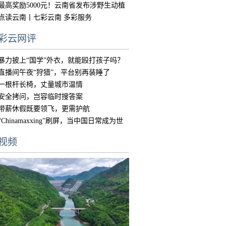
中国
最高奖励5000元！云南省发布涉野生动植
物违
点读云南丨七彩云南 多彩服务
彩云网评
暴力披上“国学”外衣，就能殴打孩子吗？
直播间午夜“狩猎”，平台别再装睡了
一根杆长椅，丈量城市温情
安全拷问，岂容临时搜答案
带薪休假既要领飞，更需护航
“Chinamaxxing”刷屏，当中国日常成为世
界
视频