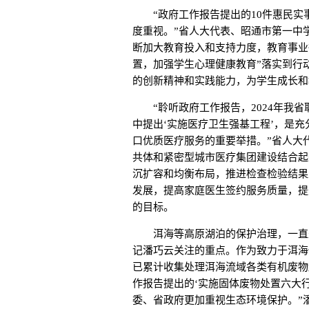
“政府工作报告提出的10件惠民实事
度重视。”省人大代表、昭通市第一中
断加大教育投入和支持力度，教育事业
置，加强学生心理健康教育”落实到行
的创新精神和实践能力，为学生成长和
“聆听政府工作报告，2024年我省
中提出‘实施医疗卫生强基工程’，是充
口优质医疗服务的重要举措。”省人大
共体和紧密型城市医疗集团建设结合起
沉扩容和均衡布局，推进检查检验结果
发展，提高家庭医生签约服务质量，提
的目标。
洱海等高原湖泊的保护治理，一直是
记潘巧云关注的重点。作为致力于洱海
已累计收集处理洱海流域各类有机废物超
作报告提出的‘实施固体废物处置六大行
委、省政府更加重视生态环境保护。”