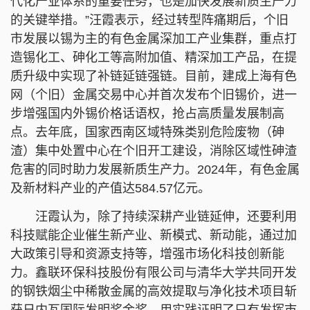
代化产业体系的重要任务，也是加快发展新质生产力
的关键举措。”汪霞表示，经过转型阵痛期后，个旧
市发展以锡为主的有色金属深加工产业集群，重点打
造锡化工、砷化工等高附加值、精深加工产品，在提
质升级中实现了补链延链强链。目前，建成上海有色
网（个旧）金属交易中心并首次发布个旧锡价，进一
步增强国内外锡价格话语权，抢占高质量发展制高
点。去年底，国家西南区域特殊类别危险废物（砷
渣）集中处置中心在个旧开工建设，消除区域性砷渣
危害的同时助力发展新质生产力。2024年，有色金属
及新材料产业的产值达584.57亿元。
汪霞认为，除了持续深耕产业链延伸，还要利用
科技赋能企业催生新产业、新模式、新动能，通过加
大政策引导和资源支持等，增强市场化科技创新能
力。鑫联环保科技股份有限公司与清华大学共同开发
的钢铁烟尘中稀散金属的高效提取与净化技术项目斩
获日内瓦国际发明奖金奖，用实践证明了只有发挥市