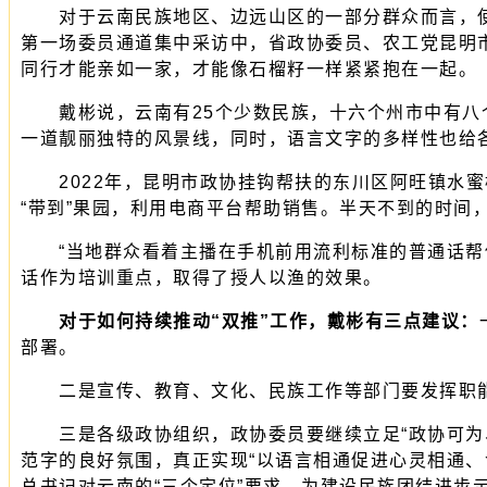
对于云南民族地区、边远山区的一部分群众而言，使用
第一场委员通道集中采访中，省政协委员、农工党昆明
同行才能亲如一家，才能像石榴籽一样紧紧抱在一起。
戴彬说，云南有25个少数民族，十六个州市中有八个
一道靓丽独特的风景线，同时，语言文字的多样性也给
2022年，昆明市政协挂钩帮扶的东川区阿旺镇水蜜
“带到”果园，利用电商平台帮助销售。半天不到的时间
“当地群众看着主播在手机前用流利标准的普通话帮他
话作为培训重点，取得了授人以渔的效果。
对于如何持续推动“双推”工作，戴彬有三点建议：
部署。
二是宣传、教育、文化、民族工作等部门要发挥职能
三是各级政协组织，政协委员要继续立足“政协可为、
范字的良好氛围，真正实现“以语言相通促进心灵相通
总书记对云南的“三个定位”要求，为建设民族团结进步