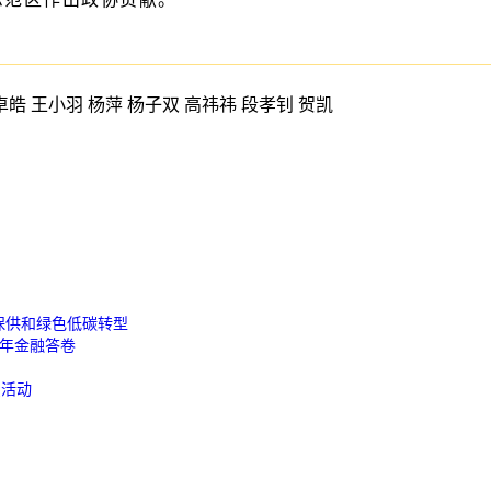
皓 王小羽 杨萍 杨子双 高祎祎 段孝钊 贺凯
保供和绿色低碳转型
周年金融答卷
费活动