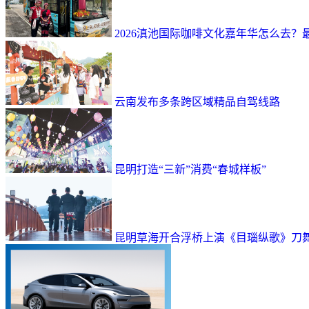
2026滇池国际咖啡文化嘉年华怎么去
云南发布多条跨区域精品自驾线路
昆明打造“三新”消费“春城样板”
昆明草海开合浮桥上演《目瑙纵歌》刀