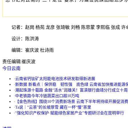
记者：赵岗 杨苑 龙彦 张琦敏 刘畅 陈思蒙 李熙临 张成 许卓
设计：陈洪涛
编辑：崔庆波 杜诗雨
责任编辑:
崔庆波
今日云南
·
云南省钙钛矿太阳能电池技术研发取得新进展
·
新数据 新看点｜保供稳 韧性强 底色绿 云南省加快推进能源
·
潮起珠源十载路 金融“活水”润雄关！富滇银行曲靖分行成立十
·
中老铁路今年冷链蔬菜出口超10万吨
·
【金色热线】围绕10个消费新场景 云南下半年将持续开展促消
·
Ta说｜“云茶”的长坡厚雪 藏在一杯“慢”茶里
·
“强化知识产权保护·赋能绿色家居产业”专题研讨会在昆明举行