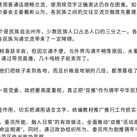
普通话顺畅交流、使用规范字正确表达仍存在困难。如何
市委会主委戴彬认为，各民族之间的交往交流交融首先要建
是民族自治州市，少数民族人口占总人口的三分之一。各
各民族沟通交流带来了一定障碍。
桃喜获丰收，但因交通不便，与外界沟通不畅等原因，水
，通过带货直播，几十吨桃子就卖完了。
们把桃子卖到各地，而且价格是地销的几倍，都羡慕极了
一是党委、政府要高度重视，真正把“双推”作为铸牢中华
作用，切实把通用语言文字、统编教材推广推行工作抓实
委员所能、融入日常”的有效做法，全面推动“双推”活动
、命运相通”。同时，通过政协组织所为、委员所为助推铸
示范区作出政协贡献。