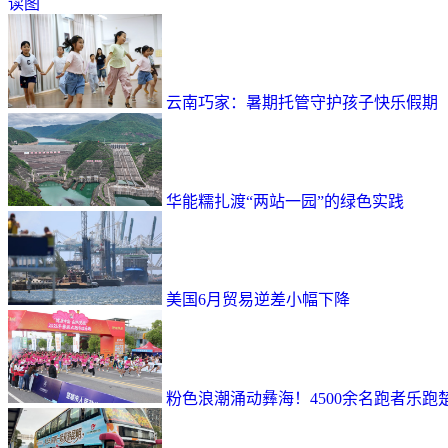
读图
云南巧家：暑期托管守护孩子快乐假期
华能糯扎渡“两站一园”的绿色实践
美国6月贸易逆差小幅下降
粉色浪潮涌动彝海！4500余名跑者乐跑